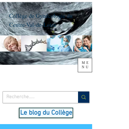
Collège de Gynécologie du
Centre-Val-de-Loire
ME
NU
Le blog du Collège