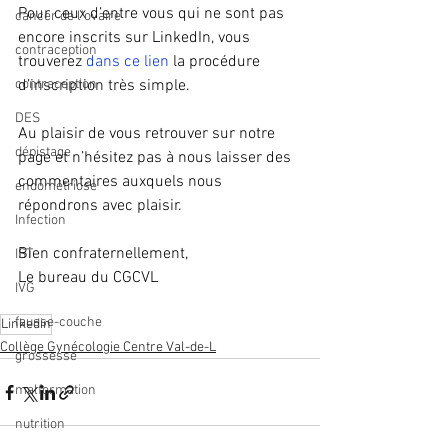
Pour ceux d’entre vous qui ne sont pas 
cancer de l'ovaire
encore inscrits sur LinkedIn, vous 
contraception
trouverez 
dans ce lien
 la procédure 
contraception
d’inscription très simple.
DES
Au plaisir de vous retrouver sur notre 
dépistage
page et n’hésitez pas à nous laisser des 
commentaires auxquels nous 
endométriose
répondrons avec plaisir.
Infection
Bien confraternellement,
IST
Le bureau du CGCVL
IVG
fausse-couche
Linkedin
Collège Gynécologie Centre Val-de-L
grossesse
malformation
nutrition