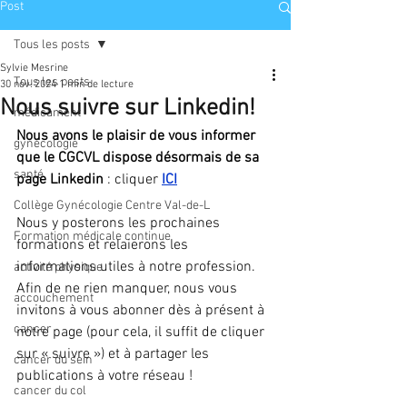
Post
Tous les posts
Sylvie Mesrine
Tous les posts
30 nov. 2024
1 min de lecture
Nous suivre sur Linkedin!
médicament
Nous avons le plaisir de vous informer 
gynécologie
que le CGCVL dispose désormais de sa 
santé
page Linkedin
 : cliquer 
ICI
Collège Gynécologie Centre Val-de-L
Nous y posterons les prochaines 
Formation médicale continue
formations et relaierons les 
informations utiles à notre profession.
activité physique
Afin de ne rien manquer, nous vous 
accouchement
invitons à vous abonner dès à présent à 
cancer
notre page (pour cela, il suffit de cliquer 
sur « suivre ») et à partager les 
cancer du sein
publications à votre réseau !
cancer du col