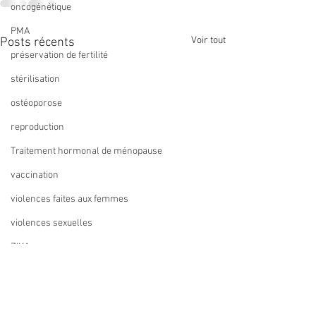
oncogénétique
PMA
Voir tout
Posts récents
préservation de fertilité
stérilisation
ostéoporose
reproduction
Traitement hormonal de ménopause
vaccination
violences faites aux femmes
violences sexuelles
ZIKA
recommandation
Compte-rendu du conseil
Assemblée génér
métaanalyse
d'administration du 1er
octobre 2026, not
décembre 2025 en ligne
date!