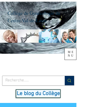
Collège de Gynécologie du
Centre-Val-de-Loire
ME
NU
Le blog du Collège