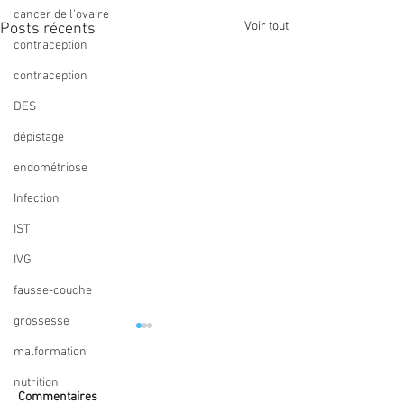
cancer de l'ovaire
Voir tout
Posts récents
contraception
contraception
DES
dépistage
endométriose
Infection
IST
IVG
fausse-couche
grossesse
Le Collège peut financer
Traitement hormo
malformation
sous conditions
ménopause : hau
l'inscription des internes à
utilisations depu
nutrition
Le Collège de Gynécologie du
Le groupement EP
des diplômes universitaires
Commentaires