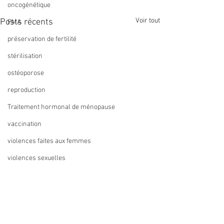
oncogénétique
Voir tout
Posts récents
PMA
préservation de fertilité
stérilisation
ostéoporose
reproduction
Traitement hormonal de ménopause
vaccination
violences faites aux femmes
violences sexuelles
ZIKA
recommandation
Formation IVG
instrumentale du réseau
métaanalyse
Périnat Centre-Val de Loire
Le réseau Périnat Centre-Val