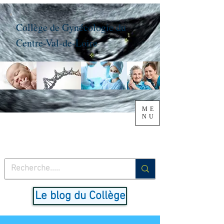
Collège de Gynécologie du
Centre-Val-de-Loire
ME
NU
Le blog du Collège