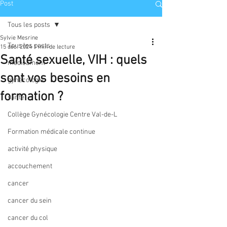
Post
Tous les posts
Sylvie Mesrine
Tous les posts
15 déc. 2024
1 min de lecture
Santé sexuelle, VIH : quels
médicament
sont vos besoins en
gynécologie
formation ?
santé
Collège Gynécologie Centre Val-de-L
Formation médicale continue
activité physique
accouchement
cancer
cancer du sein
cancer du col