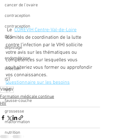
cancer de l'ovaire
contraception
contraception
 Le  
COREVIH Centre-Val-de-Loire
DES
(comités de coordination de la lutte 
contre l’infection par le VIH) sollicite 
dépistage
votre avis sur les thématiques ou 
endométriose
compétences sur lesquelles vous 
souhaiteriez vous former ou approfondir 
Infection
vos connaissances.
IST
Questionnaire sur les besoins
VIH
HIV
IVG
Formation médicale continue
fausse-couche
HIV
grossesse
malformation
nutrition