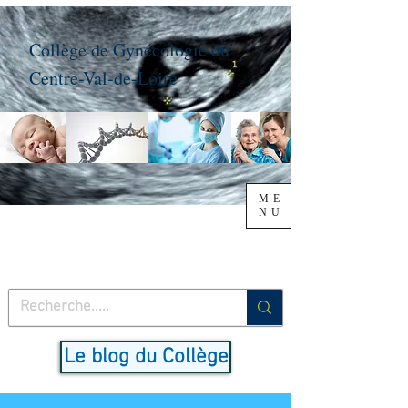
Collège de Gynécologie du
Centre-Val-de-Loire
ME
NU
Le blog du Collège