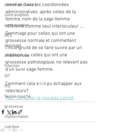
mention dans les coordonnées 
cancer de l'ovaire
administratives: après celles de la 
contraception
femme, nom de la sage-femme 
contraception
référente comme seul interlocuteur ... 
Dommage pour celles qui ont une 
DES
grossesse normale et commettent 
dépistage
l'incongruité de se faire suivre par un 
médecin ou celles qui ont une 
endométriose
grossesse pathologique, ne relevant pas 
Infection
d'un suivi sage-femme. 
IST
Comment cela a-i-il pu échapper aux 
IVG
relecteurs?
fausse-couche
Pour consulter le nouveau carnet
grossesse
malformation
nutrition