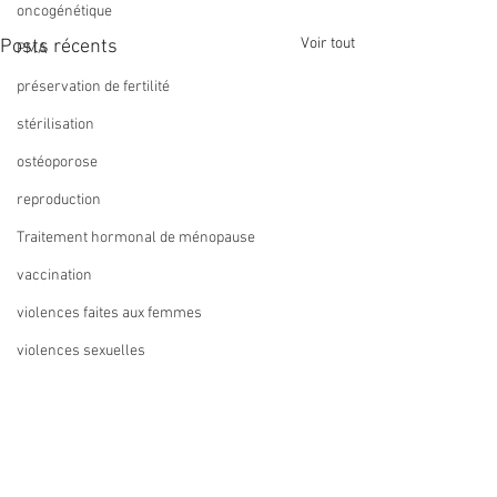
oncogénétique
Voir tout
Posts récents
PMA
préservation de fertilité
stérilisation
ostéoporose
reproduction
Traitement hormonal de ménopause
vaccination
violences faites aux femmes
violences sexuelles
ZIKA
Le Collège peut financer
Traitement hormo
recommandation
sous conditions
ménopause : hau
métaanalyse
l'inscription des internes à
utilisations depu
Le Collège de Gynécologie du
Le groupement EP
des diplômes universitaires