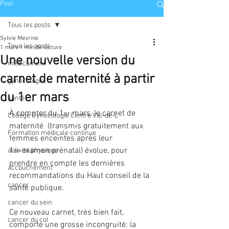
Post
Tous les posts
Sylvie Mesrine
Tous les posts
1 mars
1 min de lecture
Une nouvelle version du
médicament
carnet de maternité à partir
gynécologie
du 1er mars
santé
À compter du 1
 mars, le carnet de 
er
Collège Gynécologie Centre Val-de-L
maternité  (transmis gratuitement aux 
Formation médicale continue
femmes enceintes après leur 
1
 examen prénatal) évolue, pour 
activité physique
er
prendre en compte les dernières 
accouchement
recommandations du Haut conseil de la 
cancer
santé publique.
cancer du sein
Ce nouveau carnet, très bien fait, 
cancer du col
comporte une grosse incongruité: la 