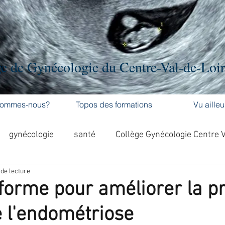
e de Gynécologie du Centre-Val-de-Loi
sommes-nous?
Topos des formations
Vu ailleu
gynécologie
santé
Collège Gynécologie Centre 
 de lecture
activité physique
accouchement
cancer
forme pour améliorer la pr
 l'endométriose
'ovaire
contraception
contraception
DES