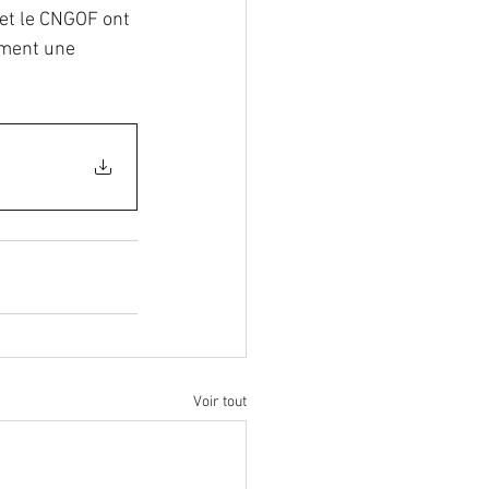
et le CNGOF ont 
ement une 
lformation
ostéoporose
Voir tout