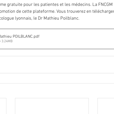
rme gratuite pour les patientes et les médecins. La FNCGM 
romotion de cette plateforme. Vous trouverez en télécharg
IST
IVG
fausse-couche
grossesse
ma
ologue lyonnais, le Dr Mathieu Poilblanc.
PMA
préservation de fertilité
stérilisation
athieu POILBLANC
.pdf
• 3.24MB
 hormonal de ménopause