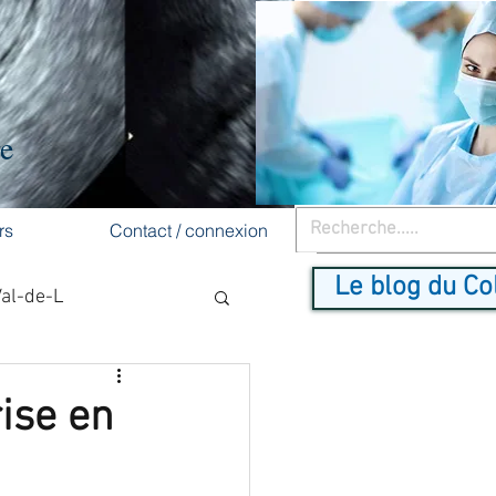
re
rs
Contact / connexion
Le blog du Co
Val-de-L
cancer du sein
ise en
dépistage