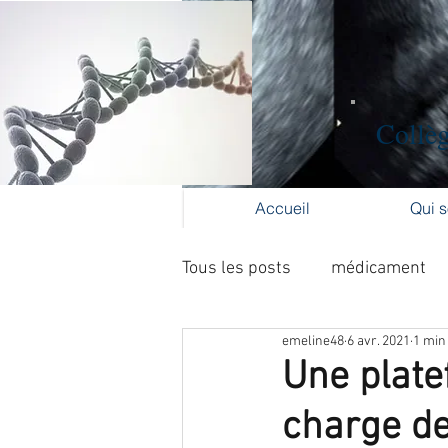
Collèg
Accueil
Qui 
Tous les posts
médicament
emeline48
6 avr. 2021
1 min
Formation médicale continue
Une plate
charge de
cancer du col
cancer de l