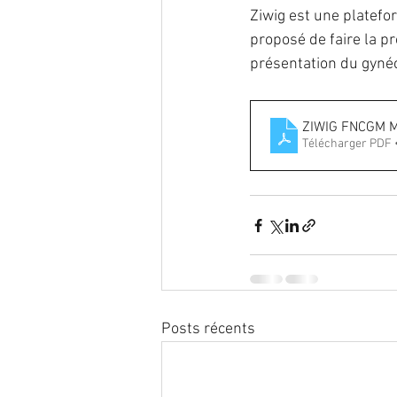
Ziwig est une platefo
proposé de faire la p
endométriose
Infection
présentation du gynéc
nutrition
oncogénétique
ZIWIG FNCGM M
Télécharger PDF 
reproduction
Traitement
Posts récents