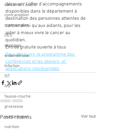
découvrir l'offre d'accompagnements 
cancer de l'ovaire
disponibles dans le département à 
contraception
destination des personnes atteintes de 
contraception
cancer ainsi qu'aux aidants, pour les 
aider à mieux vivre le cancer au 
DES
quotidien.
dépistage
Entrée gratuite ouverte à tous
Pour découvrir le programme des 
endométriose
conférences et les ateliers, et 
Infection
associations représentées
IST
IVG
fausse-couche
grossesse
Voir tout
Posts récents
malformation
nutrition