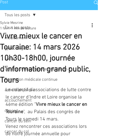
Post
Tous les posts
Sylvie Mesrine
Tous les posts
1 févr.
1 min de lecture
Vivre mieux le cancer en
médicament
Touraine: 14 mars 2026
gynécologie
10h30-18h00, journée
santé
d'information grand public,
Collège Gynécologie Centre Val-de-L
Tours
Formation médicale continue
Le collectif d'associations de lutte contre 
activité physique
le cancer d'Indre et Loire organise la 
accouchement
4ème édition "
Vivre mieux le cancer en 
cancer
Touraine
",  au Palais des congrès de 
Tours le samedi 14 mars.
cancer du sein
Venez rencontrer ces associations lors 
cancer du col
de notre journée annuelle pour 