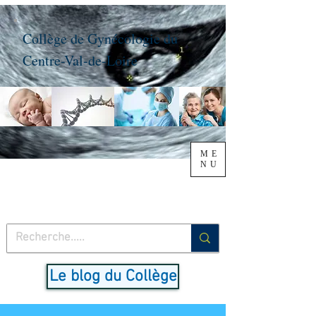
Collège de Gynécologie du
Centre-Val-de-Loire
ME
NU
Le blog du Collège