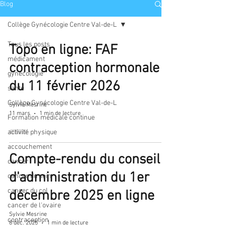
Blog
Collège Gynécologie Centre Val-de-L
Tous les posts
Topo en ligne: FAF
médicament
contraception hormonale
gynécologie
du 11 février 2026
santé
Collège Gynécologie Centre Val-de-L
Sylvie Mesrine
11 mars
1 min de lecture
Formation médicale continue
activité physique
accouchement
Compte-rendu du conseil
cancer
d'administration du 1er
cancer du sein
cancer du col
décembre 2025 en ligne
cancer de l'ovaire
Sylvie Mesrine
contraception
8 déc. 2025
1 min de lecture