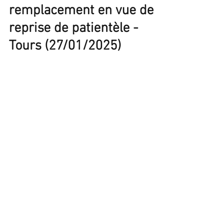
remplacement en vue de
reprise de patientèle -
Tours (27/01/2025)
Sylvie Mesrine
5 févr. 2025
1 min de lecture
Topo "Histoire de la lutte
contre le cancer du sein"
en ligne
Sylvie Mesrine
21 janv. 2025
1 min de lecture