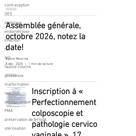
contraception
DES
dépistage
Assemblée générale,
endométriose
octobre 2026, notez la
Infection
date!
IST
IVG
Sylvie Mesrine
8 déc. 2025
1 min de lecture
fausse-couche
grossesse
malformation
Inscription à «
nutrition
Perfectionnement
oncogénétique
PMA
colposcopie et
préservation de fertilité
pathologie cervico-
stérilisation
vaginale », 17