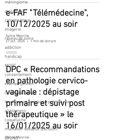
méningiome
e-FAF "Télémédecine",
prolapsus
cytogénétique
10/12/2025 au soir
imagerie
Sylvie Mesrine
réseau de soins
27 oct. 2025
1 min de lecture
addiction
handicap
MOOC
DPC « Recommandations
consentement
en pathologie cervico-
examen pelvien
vaginale : dépistage
Cytomégalovirus
primaire et suivi post
Insuffisance ovarienne prématurée
allaitement
thérapeutique » le
coqueluche
16/01/2025 au soir
mutilation sexuelle (excision)
Sylvie Mesrine
EPUNG