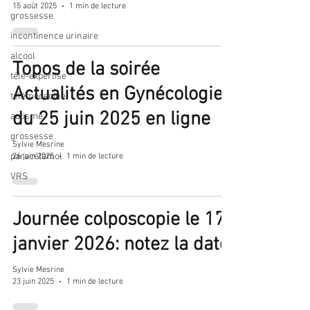
15 août 2025
1 min de lecture
grossesse
incontinence urinaire
alcool
Topos de la soirée
télé-expertise
Actualités en Gynécologie
télémédecine
du 25 juin 2025 en ligne
autisme
grossesse
Sylvie Mesrine
paracétamol
26 juin 2025
1 min de lecture
VRS
Journée colposcopie le 17
janvier 2026: notez la date!
Sylvie Mesrine
23 juin 2025
1 min de lecture