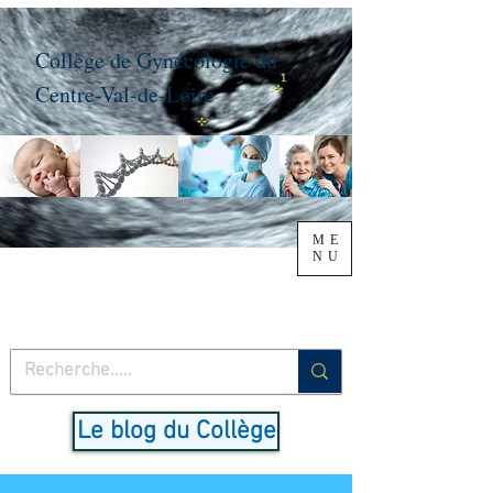
Collège de Gynécologie du
Centre-Val-de-Loire
ME
NU
Le blog du Collège