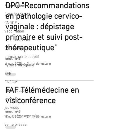
DPC "Recommandations
Sites patientes
en pathologie cervico-
Sites medecins
CNGOF
vaginale : dépistage
vaccination
primaire et suivi post-
papillomavirus
thérapeutique"
Coronavirus
anneau contraceptif
emeline48
6 nov. 2025
3 min de lecture
hyperandrogénie
SFE
FNCGM
FAF Télémédecine en
ménopause
visiconférence
iatrogène
jeu vidéo
emeline48
veille réglementaire
3 nov. 2025
2 min de lecture
veille presse