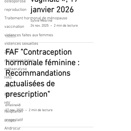
ostéoporose
janvier 2026
reproduction
Traitement hormonal de ménopause
Sylvie Mesrine
24 nov. 2025
2 min de lecture
vaccination
violences faites aux femmes
violences sexuelles
FAF "Contraception
ZIKA
recommandation
hormonale féminine :
métaanalyse
Recommandations
HAS
actualisées de
ANSM
prescription"
INCA
HIV
emeline48
17 nov. 2025
2 min de lecture
Nexplanon
progestatif
Androcur