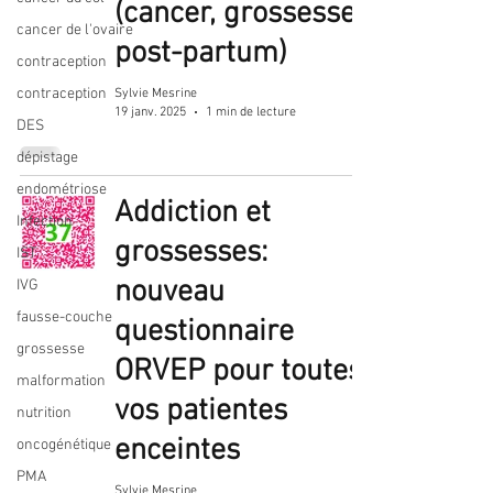
(cancer, grossesse,
cancer de l'ovaire
post-partum)
contraception
contraception
Sylvie Mesrine
19 janv. 2025
1 min de lecture
DES
dépistage
endométriose
Addiction et
Infection
grossesses:
IST
nouveau
IVG
fausse-couche
questionnaire
grossesse
ORVEP pour toutes
malformation
vos patientes
nutrition
enceintes
oncogénétique
PMA
Sylvie Mesrine