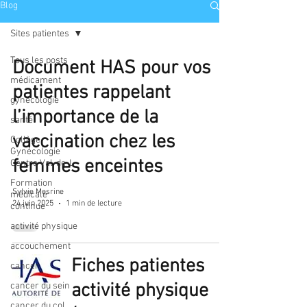
Blog
Sites patientes
Tous les posts
Document HAS pour vos
médicament
patientes rappelant
gynécologie
l’importance de la
santé
vaccination chez les
Collège
Gynécologie
femmes enceintes
Centre Val-de-L
Formation
Sylvie Mesrine
médicale
24 juin 2025
1 min de lecture
continue
activité physique
accouchement
Fiches patientes
cancer
activité physique
cancer du sein
cancer du col