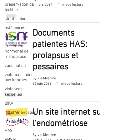
préservation de
5 mars 2024
1 min de lecture
fertilité
stérilisation
ostéoporose
Documents
reproduction
patientes HAS:
Traitement
hormonal de
prolapsus et
ménopause
pessaires
vaccination
violences faites
Sylvie Mesrine
aux femmes
26 juin 2022
1 min de lecture
violences
sexuelles
ZIKA
Un site internet sur
recommandation
l'endométriose
métaanalyse
HAS
Sylvie Mesrine
ANSM