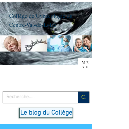
Collège de Gynécologie du
Centre-Val-de-Loire
ME
NU
Le blog du Collège