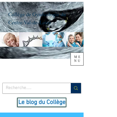
Collège de Gynécologie du
Centre-Val-de-Loire
ME
NU
Le blog du Collège