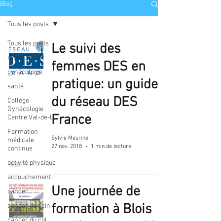
Blog
Tous les posts
Tous les posts
Le suivi des
médicament
femmes DES en
gynécologie
pratique: un guide
santé
du réseau DES
Collège
Gynécologie
France
Centre Val-de-L
Formation
Sylvie Mesrine
médicale
27 nov. 2018
1 min de lecture
continue
activité physique
accouchement
Une journée de
cancer
formation à Blois
cancer du sein
cancer du col