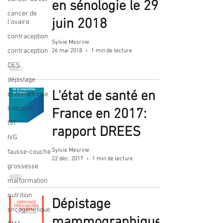
en sénologie le 29
cancer de
juin 2018
l'ovaire
contraception
Sylvie Mesrine
contraception
26 mai 2018
1 min de lecture
DES
dépistage
L'état de santé en
endométriose
Infection
France en 2017:
IST
rapport DREES
IVG
Sylvie Mesrine
fausse-couche
22 déc. 2017
1 min de lecture
grossesse
malformation
nutrition
Dépistage
oncogénétique
mammographique: