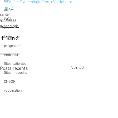
HAS
#CollègeGynécologieCentreValdeLoire
#DES
ANSM
santé
INCA
grossesse
gynécologie
HIV
Nexplanon
progestatif
Androcur
Sites patientes
Voir tout
Posts récents
Sites medecins
CNGOF
vaccination
papillomavirus
Coronavirus
anneau contraceptif