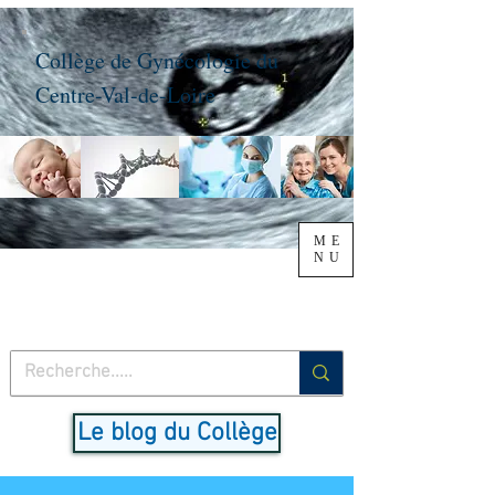
Collège de Gynécologie du
Centre-Val-de-Loire
ME
NU
Le blog du Collège