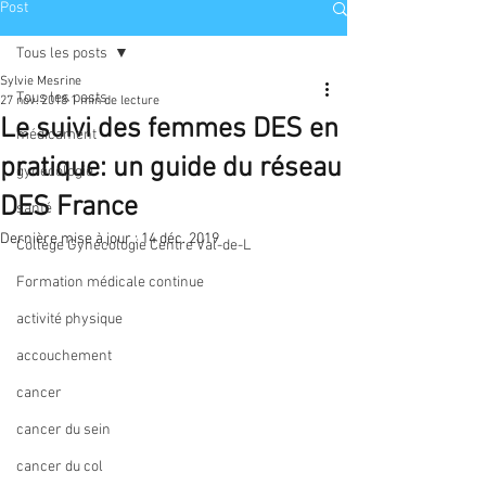
Post
Tous les posts
Sylvie Mesrine
Tous les posts
27 nov. 2018
1 min de lecture
Le suivi des femmes DES en
médicament
pratique: un guide du réseau
gynécologie
DES France
santé
Dernière mise à jour :
14 déc. 2019
Collège Gynécologie Centre Val-de-L
Formation médicale continue
activité physique
accouchement
cancer
cancer du sein
cancer du col