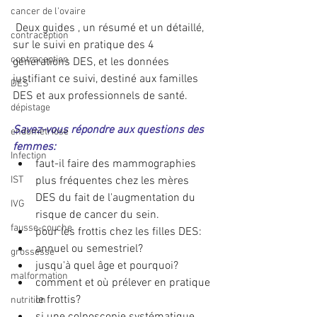
cancer de l'ovaire
 Deux guides , un résumé et un détaillé, 
contraception
sur le suivi en pratique des 4 
contraception
générations DES, et les données 
justifiant ce suivi, destiné aux familles 
DES
DES et aux professionnels de santé.
dépistage
Savez-vous répondre aux questions des 
endométriose
femmes:
Infection
faut-il faire des mammographies 
plus fréquentes chez les mères 
IST
DES du fait de l'augmentation du 
IVG
risque de cancer du sein.  
fausse-couche
pour les frottis chez les filles DES:  
annuel ou semestriel?  
grossesse
jusqu'à quel âge et pourquoi?  
malformation
comment et où prélever en pratique 
le frottis?  
nutrition
si une colposcopie systématique 