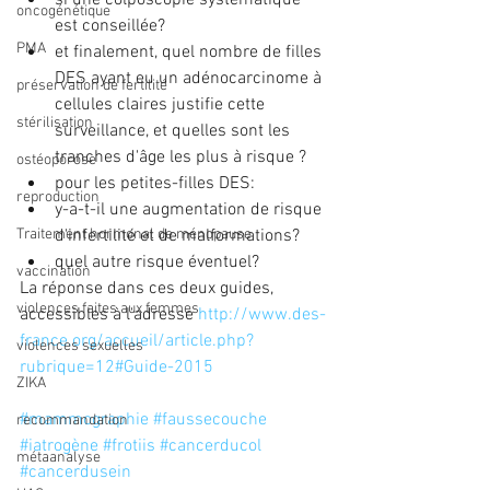
oncogénétique
est conseillée?  
PMA
et finalement, quel nombre de filles 
DES ayant eu un adénocarcinome à 
préservation de fertilité
cellules claires justifie cette 
stérilisation
surveillance, et quelles sont les 
tranches d'âge les plus à risque ?    
ostéoporose
pour les petites-filles DES:  
reproduction
y-a-t-il une augmentation de risque 
d'infertilité et de malformations?  
Traitement hormonal de ménopause
quel autre risque éventuel?   
vaccination
La réponse dans ces deux guides, 
violences faites aux femmes
accessibles à l'adresse 
http://www.des-
france.org/accueil/article.php?
violences sexuelles
rubrique=12#Guide-2015 
ZIKA
#mammographie
#faussecouche
recommandation
#iatrogène
#frotiis
#cancerducol
métaanalyse
#cancerdusein