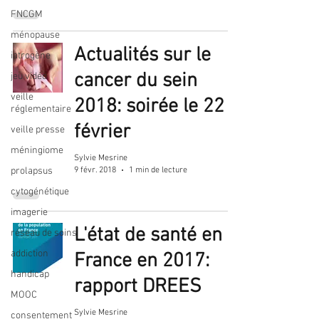
FNCGM
ménopause
Actualités sur le
iatrogène
cancer du sein
jeu vidéo
veille
2018: soirée le 22
réglementaire
février
veille presse
méningiome
Sylvie Mesrine
9 févr. 2018
1 min de lecture
prolapsus
cytogénétique
imagerie
L'état de santé en
réseau de soins
addiction
France en 2017:
handicap
rapport DREES
MOOC
Sylvie Mesrine
consentement