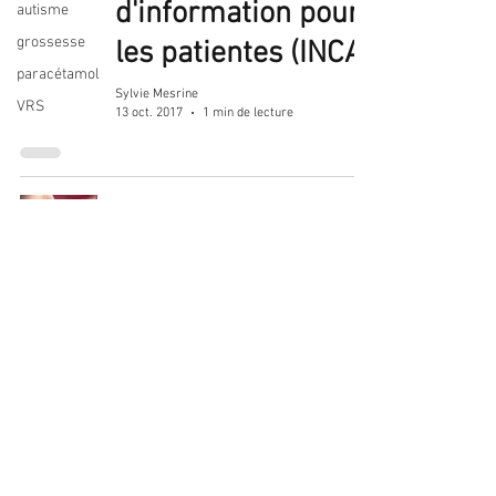
d'information pour
autisme
grossesse
les patientes (INCA)
paracétamol
Sylvie Mesrine
VRS
13 oct. 2017
1 min de lecture
Octobre Rose 2017:
deux événements
Sylvie Mesrine
14 sept. 2017
1 min de lecture
Activité physique et
cancers : des
bénéfices prouvés