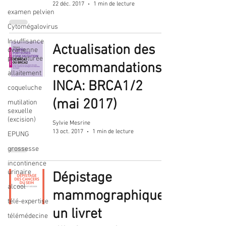
22 déc. 2017
1 min de lecture
examen pelvien
Cytomégalovirus
Insuffisance
Actualisation des
ovarienne
prématurée
recommandations
allaitement
INCA: BRCA1/2
coqueluche
(mai 2017)
mutilation
sexuelle
(excision)
Sylvie Mesrine
13 oct. 2017
1 min de lecture
EPUNG
grossesse
incontinence
urinaire
Dépistage
alcool
mammographique:
télé-expertise
un livret
télémédecine