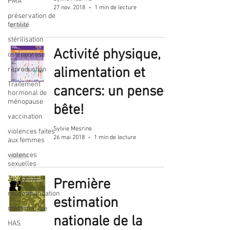
PMA
27 nov. 2018
1 min de lecture
préservation de
fertilité
stérilisation
Activité physique,
ostéoporose
alimentation et
reproduction
Traitement
cancers: un pense-
hormonal de
ménopause
bête!
vaccination
Sylvie Mesrine
violences faites
26 mai 2018
1 min de lecture
aux femmes
violences
sexuelles
ZIKA
Première
recommandation
estimation
métaanalyse
nationale de la
HAS