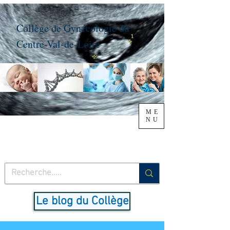
Collège de Gynécologie du
Centre-Val-de-Loire
ME
NU
Le blog du Collège