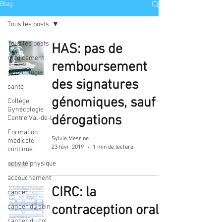
Blog
Tous les posts
Tous les posts
HAS: pas de
médicament
remboursement
gynécologie
des signatures
santé
génomiques, sauf
Collège
Gynécologie
dérogations
Centre Val-de-L
Formation
Sylvie Mesrine
médicale
23 févr. 2019
1 min de lecture
continue
activité physique
accouchement
CIRC: la
cancer
contraception orale
cancer du sein
cancer du col