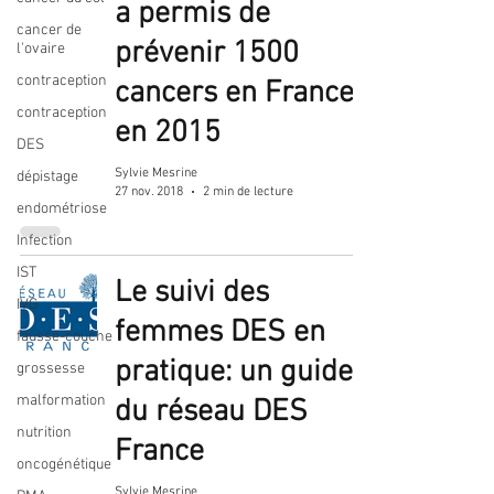
a permis de
cancer de
prévenir 1500
l'ovaire
contraception
cancers en France
contraception
en 2015
DES
Sylvie Mesrine
dépistage
27 nov. 2018
2 min de lecture
endométriose
Infection
IST
Le suivi des
IVG
femmes DES en
fausse-couche
pratique: un guide
grossesse
malformation
du réseau DES
nutrition
France
oncogénétique
Sylvie Mesrine