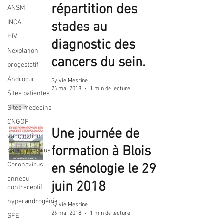
répartition des
ANSM
INCA
stades au
HIV
diagnostic des
Nexplanon
cancers du sein.
progestatif
Androcur
Sylvie Mesrine
26 mai 2018
1 min de lecture
Sites patientes
Sites medecins
CNGOF
Une journée de
vaccination
formation à Blois
papillomavirus
Coronavirus
en sénologie le 29
anneau
juin 2018
contraceptif
hyperandrogénie
Sylvie Mesrine
26 mai 2018
1 min de lecture
SFE