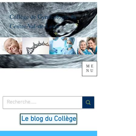
Collège de Gynécologie du
Centre-Val-de-Loire
ME
NU
Le blog du Collège