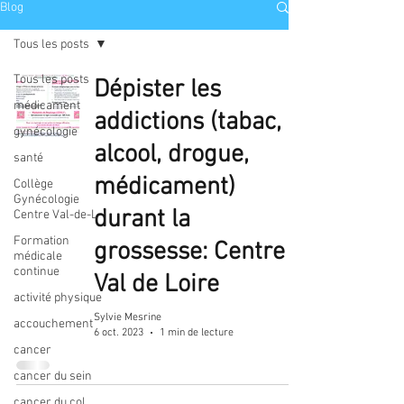
Blog
Tous les posts
Tous les posts
Dépister les
médicament
addictions (tabac,
gynécologie
alcool, drogue,
santé
médicament)
Collège
Gynécologie
durant la
Centre Val-de-L
Formation
grossesse: Centre
médicale
continue
Val de Loire
activité physique
Sylvie Mesrine
accouchement
6 oct. 2023
1 min de lecture
cancer
cancer du sein
cancer du col