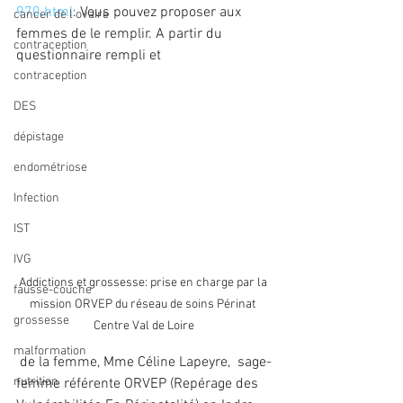
970.html
. Vous pouvez proposer aux 
cancer de l'ovaire
femmes de le remplir. 
A partir du 
contraception
questionnaire rempli et 
contraception
DES
dépistage
endométriose
Infection
IST
IVG
Addictions et grossesse: prise en charge par la 
fausse-couche
mission ORVEP du réseau de soins Périnat 
grossesse
Centre Val de Loire
malformation
 de la femme, Mme Céline Lapeyre,  sage-
nutrition
femme référente ORVEP (Repérage des 