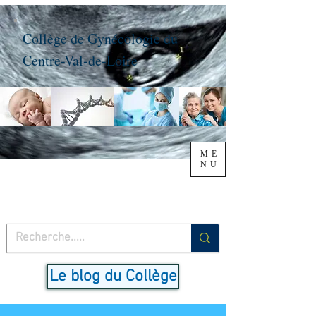
Collège de Gynécologie du
Centre-Val-de-Loire
ME
NU
Le blog du Collège