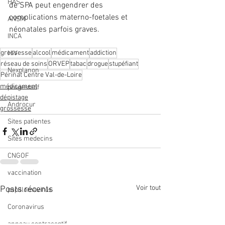
HAS
de SPA peut engendrer des 
complications materno-foetales et 
ANSM
néonatales parfois graves.
INCA
grossesse
alcool
médicament
addiction
HIV
réseau de soins
ORVEP
tabac
drogue
stupéfiant
Nexplanon
Périnat Centre Val-de-Loire
médicament
progestatif
dépistage
Androcur
grossesse
Sites patientes
Sites medecins
CNGOF
vaccination
Voir tout
Posts récents
papillomavirus
Coronavirus
anneau contraceptif