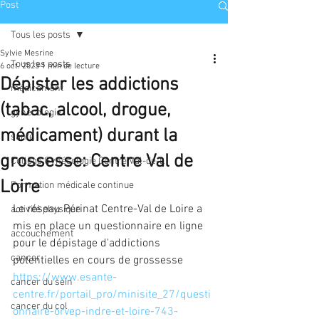
Post
Tous les posts
Sylvie Mesrine
Tous les posts
6 oct. 2023
1 min de lecture
Dépister les addictions
médicament
(tabac, alcool, drogue,
gynécologie
médicament) durant la
santé
grossesse: Centre Val de
Collège Gynécologie Centre Val-de-L
Loire
Formation médicale continue
Le réseau Périnat Centre-Val de Loire a 
activité physique
mis en place un questionnaire en ligne 
accouchement
pour le dépistage d'addictions 
cancer
potentielles en cours de grossesse 
https://www.esante-
cancer du sein
centre.fr/portail_pro/minisite_27/questi
cancer du col
onnaire-orvep-indre-et-loire-743-