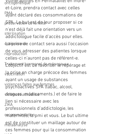
Vulnérabilités En Périnatalité) en Indre-
oncogénétique
et-Loire, prendra contact avec celles 
PMA
ayant déclaré des consommations de 
SPA. Le but est de leur proposer si ce 
préservation de fertilité
n'est déjà fait une orientation vers un 
stérilisation
addictologue facile d'accès pour elles. 
La prise de contact sera aussi l'occasion 
ostéoporose
de vous adresser des patientes lorsque 
reproduction
celles-ci n'auront pas de référent-e.
Traitement hormonal de ménopause
L'objectif est de favoriser le 
repérage et 
la prise en charge précoce des femmes 
vaccination
ayant un usage de substances 
violences faites aux femmes
psychoactives SPA (tabac, alcool, 
drogues, médicaments.) et de faire le 
violences sexuelles
lien si nécessaire avec les 
ZIKA
professionnels d'addictologie, les 
recommandation
maternités, la pmi et vous. Le but ultime 
est de constituer un maillage autour de 
métaanalyse
ces femmes pour qui la consommation 