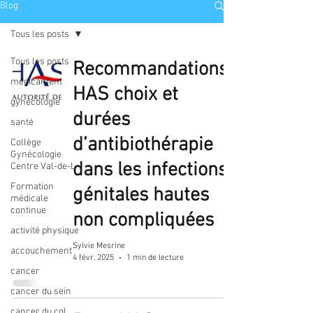
Blog
Tous les posts
Tous les posts
Recommandations
médicament
HAS choix et
gynécologie
durées
santé
d’antibiothérapie
Collège
Gynécologie
dans les infections
Centre Val-de-L
Formation
génitales hautes
médicale
continue
non compliquées
activité physique
Sylvie Mesrine
accouchement
4 févr. 2025
1 min de lecture
cancer
cancer du sein
cancer du col