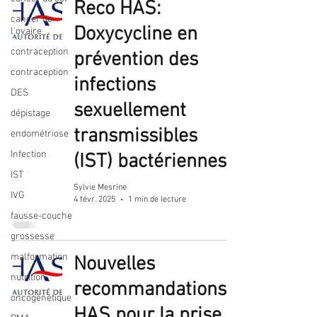
Reco HAS:
cancer de
Doxycycline en
l'ovaire
contraception
prévention des
contraception
infections
DES
sexuellement
dépistage
transmissibles
endométriose
Infection
(IST) bactériennes
IST
Sylvie Mesrine
IVG
4 févr. 2025
1 min de lecture
fausse-couche
grossesse
malformation
Nouvelles
nutrition
recommandations
oncogénétique
HAS pour la prise