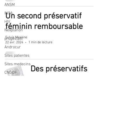
ANSM
INCA
Un second préservatif
HIV
féminin remboursable
Nexplanon
Sylvie Mesrine
progestatif
22 avr. 2024
1 min de lecture
Androcur
Sites patientes
Sites medecins
Des préservatifs
CNGOF
masculins et
vaccination
féminins gratuits
papillomavirus
Coronavirus
en pharmacie pour
anneau
les moins de 26
contraceptif
ans
hyperandrogénie
SFE