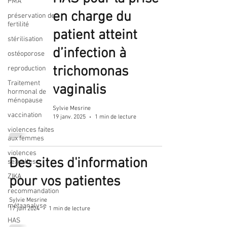
PMA
en charge du
préservation de
fertilité
patient atteint
stérilisation
d’infection à
ostéoporose
trichomonas
reproduction
Traitement
vaginalis
hormonal de
ménopause
Sylvie Mesrine
vaccination
19 janv. 2025
1 min de lecture
violences faites
aux femmes
violences
Des sites d'information
sexuelles
ZIKA
pour vos patientes
recommandation
Sylvie Mesrine
métaanalyse
17 juin 2024
1 min de lecture
HAS