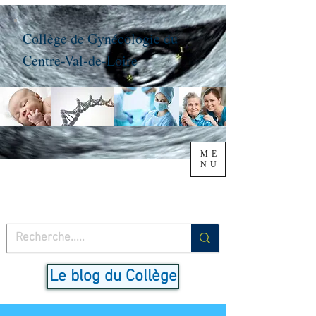
Collège de Gynécologie du
Centre-Val-de-Loire
ME
NU
Le blog du Collège