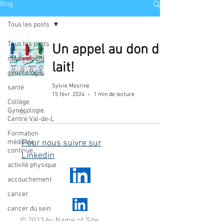
Blog
Tous les posts
Tous les posts
Un appel au don de
médicament
lait!
gynécologie
Sylvie Mesrine
santé
15 févr. 2024
1 min de lecture
Collège
Gynécologie
Centre Val-de-L
Formation
médicale
Pour nous suivre sur
continue
Linkedin
activité physique
accouchement
cancer
cancer du sein
© 2023 by Name of Site.
cancer du col