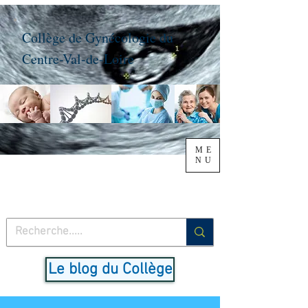
Collège de Gynécologie du
Centre-Val-de-Loire
ME
NU
Le blog du Collège