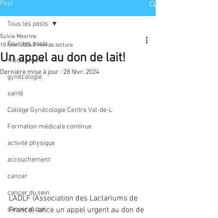
Post
Tous les posts
Sylvie Mesrine
Tous les posts
15 févr. 2024
1 min de lecture
Un appel au don de lait!
médicament
Dernière mise à jour :
28 févr. 2024
gynécologie
santé
Collège Gynécologie Centre Val-de-L
Formation médicale continue
activité physique
accouchement
cancer
cancer du sein
L'ADLF (Association des Lactariums de 
cancer du col
France) lance un appel urgent au don de 