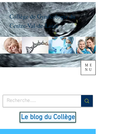
Collège de Gynécologie du
Centre-Val-de-Loire
ME
NU
Le blog du Collège