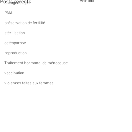
Voir tout
Posts récents
oncogénétique
PMA
préservation de fertilité
stérilisation
ostéoporose
reproduction
Traitement hormonal de ménopause
vaccination
violences faites aux femmes
violences sexuelles
ZIKA
recommandation
Commentaires
métaanalyse