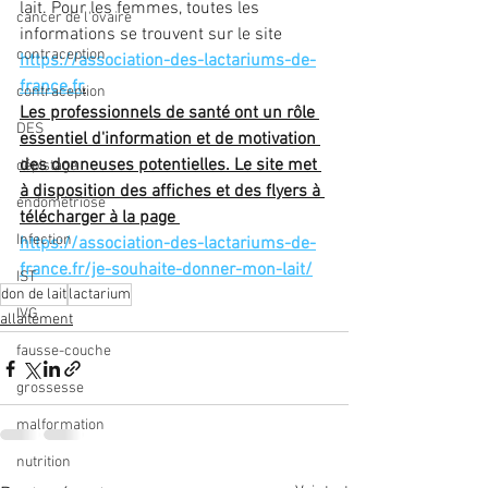
lait. Pour les femmes, toutes les 
cancer de l'ovaire
informations se trouvent sur le site 
contraception
https://association-des-lactariums-de-
france.fr
.
contraception
Les professionnels de santé ont un rôle 
DES
essentiel d'information et de motivation 
des donneuses potentielles. Le site met 
dépistage
à disposition des affiches et des flyers à 
endométriose
télécharger à la page 
Infection
https://association-des-lactariums-de-
france.fr/je-souhaite-donner-mon-lait/
IST
don de lait
lactarium
IVG
allaitement
fausse-couche
grossesse
malformation
nutrition