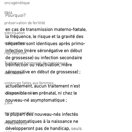
oncogénétique
PMA
Pourquoi?
préservation de fertilité
en cas de transmission materno-fœtale, 
stérilisation
la fréquence, le risque et la gravité des 
ostéoporose
séquelles sont identiques après primo-
infection (mère séronégative en début 
reproduction
de grossesse) ou infection secondaire 
Traitement hormonal de ménopause
(réinfection ou réactivation, mère 
séropositive en début de grossesse) ;
vaccination
violences faites aux femmes
actuellement, aucun traitement n’est 
disponible ni en prénatal, ni chez le 
violences sexuelles
nouveau-né asymptomatique ;
ZIKA
recommandation
la plupart des nouveau-nés infectés 
asymptomatiques à la naissance ne 
métaanalyse
développeront pas de handicap,
 seuls 