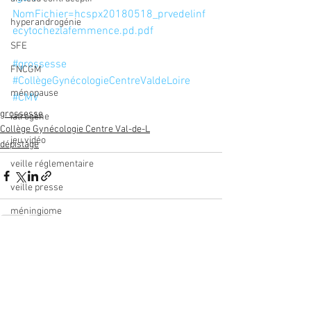
NomFichier=hcspx20180518_prvedelinf
hyperandrogénie
ecytochezlafemmence.pd.pdf
SFE
#grossesse
FNCGM
#CollègeGynécologieCentreValdeLoire
ménopause
#CMV
grossesse
iatrogène
Collège Gynécologie Centre Val-de-L
jeu vidéo
dépistage
veille réglementaire
veille presse
méningiome
prolapsus
Voir tout
Posts récents
cytogénétique
imagerie
réseau de soins