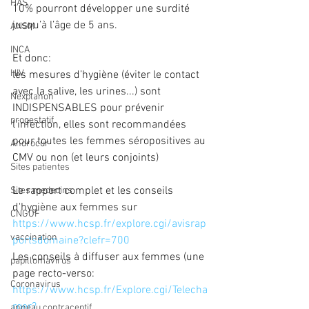
HAS
10% pourront développer une surdité 
jusqu’à l’âge de 5 ans.
ANSM
INCA
Et donc:
HIV
les mesures d’hygiène (éviter le contact 
avec la salive, les urines...) sont 
Nexplanon
INDISPENSABLES pour prévenir 
progestatif
l’infection, elles sont recommandées 
pour toutes les femmes séropositives au 
Androcur
CMV ou non (et leurs conjoints)
Sites patientes
Le rapport complet et les conseils 
Sites medecins
d'hygiène aux femmes sur
CNGOF
https://www.hcsp.fr/explore.cgi/avisrap
vaccination
portsdomaine?clefr=700
Les conseils à diffuser aux femmes (une 
papillomavirus
page recto-verso:
Coronavirus
https://www.hcsp.fr/Explore.cgi/Telecha
rger?
anneau contraceptif