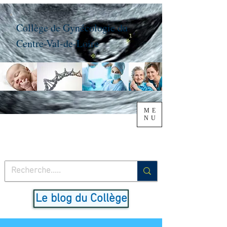
Collège de Gynécologie du
Centre-Val-de-Loire
ME
NU
Le blog du Collège