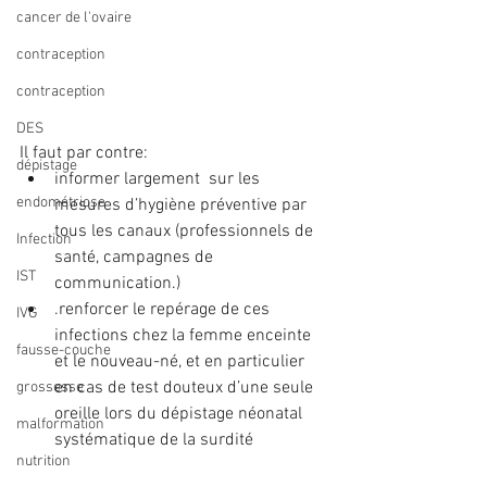
cancer de l'ovaire
contraception
contraception
DES
Il faut par contre: 
dépistage
informer largement  sur les 
endométriose
mesures d’hygiène préventive par 
tous les canaux (professionnels de 
Infection
santé, campagnes de 
IST
communication.)   
.renforcer le repérage de ces 
IVG
infections chez la femme enceinte 
fausse-couche
et le nouveau-né, et en particulier 
en cas de test douteux d’une seule 
grossesse
oreille lors du dépistage néonatal 
malformation
systématique de la surdité 
nutrition