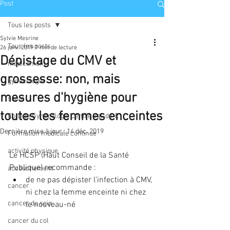
Post
Tous les posts
Sylvie Mesrine
Tous les posts
26 janv. 2019
1 min de lecture
Dépistage du CMV et
médicament
grossesse: non, mais
gynécologie
mesures d'hygiène pour
santé
toutes les femmes enceintes
Collège Gynécologie Centre Val-de-L
Dernière mise à jour :
14 déc. 2019
Formation médicale continue
activité physique
Le HCSP (Haut Conseil de la Santé 
Publique) recommande : 
accouchement
de ne pas dépister l’infection à CMV, 
cancer
ni chez la femme enceinte ni chez 
cancer du sein
le nouveau-né  
cancer du col