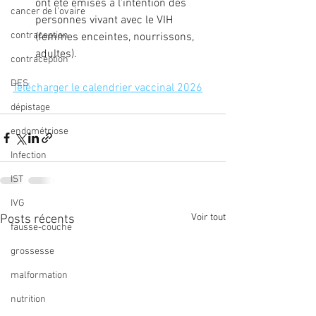
ont été émises à l’intention des 
cancer de l'ovaire
personnes vivant avec le VIH 
contraception
(femmes enceintes, nourrissons, 
adultes).
contraception
DES
Télécharger le calendrier vaccinal 2026
dépistage
endométriose
Infection
IST
IVG
Voir tout
Posts récents
fausse-couche
grossesse
malformation
nutrition