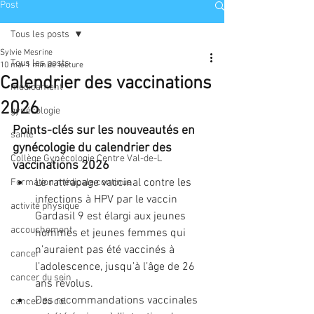
Post
Tous les posts
Sylvie Mesrine
Tous les posts
10 mai
1 min de lecture
Calendrier des vaccinations
médicament
2026
gynécologie
Points-clés sur les nouveautés en 
santé
gynécologie du calendrier des 
Collège Gynécologie Centre Val-de-L
vaccinations 2026
Le rattrapage vaccinal contre les 
Formation médicale continue
infections à HPV par le vaccin 
activité physique
Gardasil 9 est élargi aux jeunes 
accouchement
hommes et jeunes femmes qui 
n’auraient pas été vaccinés à 
cancer
l’adolescence, jusqu’à l’âge de 26 
cancer du sein
ans révolus.
Des recommandations vaccinales 
cancer du col