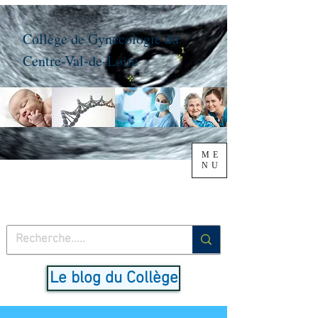
Collège de Gynécologie du
Centre-Val-de-Loire
ME
NU
Le blog du Collège