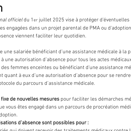
n
IST
IVG
fausse-couche
grossesse
ma
al officiel
 du 1
 juillet 2025 vise à protéger d'éventuelles
er
nes engagées dans un projet parental de PMA ou d'adoption
sence viennent faciliter leur quotidien.
PMA
préservation de fertilité
stérilisation
e une salariée bénéficiant d’une assistance médicale à la p
t à une autorisation d’absence pour tous les actes médicaux
 hormonal de ménopause
s des femmes enceintes ou bénéficiant d'une assistance méd
nt quant à eux d’une autorisation d’absence pour se rendr
otocole du parcours d’assistance médicale.
5 fixe de nouvelles mesures 
pour faciliter les démarches mé
que vous êtes engagé dans un parcours de procréation méd
doption.
sations d’absence sont possibles pour :
és qui doivent recevoir des traitements médicaux contre l’in