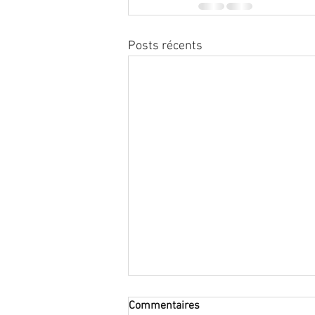
Posts récents
Interruption médicale de
Commentaires
grossesse (IMG) : arrêt maladie