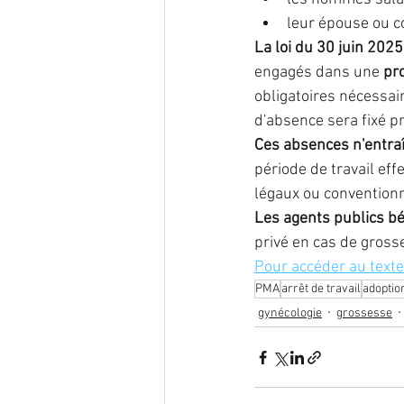
leur épouse ou c
La loi du 30 juin 202
engagés dans une 
pr
obligatoires nécessai
d'absence sera fixé p
Ces absences n'entra
période de travail eff
légaux ou conventionne
Les agents publics b
privé en cas de gross
Pour accéder au texte
PMA
arrêt de travail
adoptio
gynécologie
grossesse