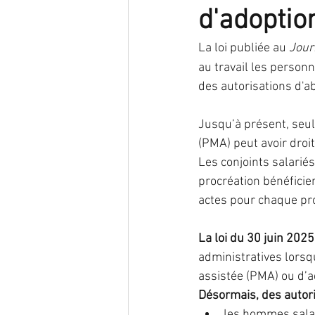
d'adoptio
endométriose
Infection
La loi publiée au 
Journ
au travail les person
des autorisations d'ab
nutrition
oncogénétique
Jusqu’à présent, seul
(PMA) peut avoir droi
reproduction
Traitement
Les conjoints salarié
procréation bénéficie
actes pour chaque pr
La loi du 30 juin 202
administratives lors
assistée (PMA) ou d’a
Désormais, des autori
les hommes salari