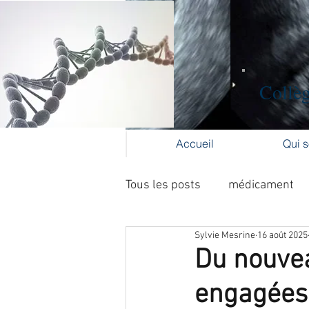
Collèg
Accueil
Qui 
Tous les posts
médicament
Sylvie Mesrine
16 août 2025
Formation médicale continue
Du nouvea
engagées
cancer du col
cancer de l