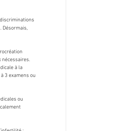
lformation
 discriminations 
. Désormais, 
ostéoporose
rocréation 
 nécessaires. 
icale à la 
e à 3 examens ou 
dicales ou 
icalement 
fertilité ;