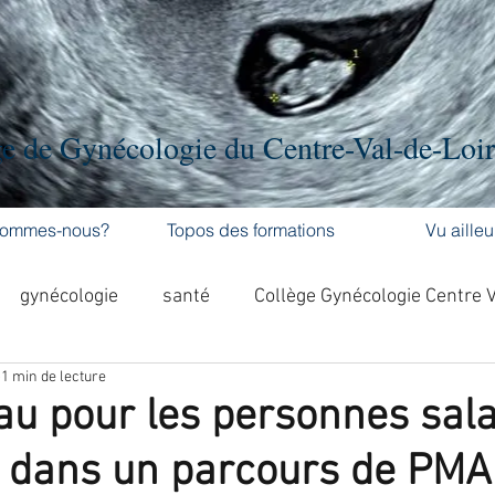
e de Gynécologie du Centre-Val-de-Loi
sommes-nous?
Topos des formations
Vu ailleu
gynécologie
santé
Collège Gynécologie Centre 
1 min de lecture
activité physique
accouchement
cancer
u pour les personnes sala
 dans un parcours de PMA
'ovaire
contraception
contraception
DES