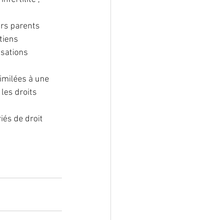
urs parents 
tiens 
sations 
similées à une 
les droits 
iés de droit 