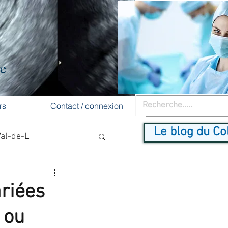
re
rs
Contact / connexion
Le blog du Co
Val-de-L
cancer du sein
riées
 ou
dépistage