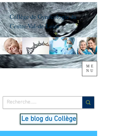
Collège de Gynécologie du
Centre-Val-de-Loire
ME
NU
Le blog du Collège