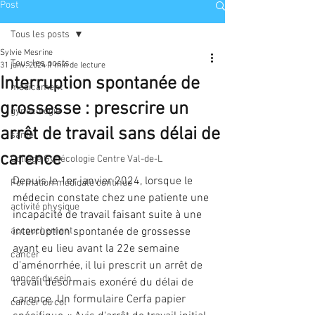
Post
Tous les posts
Sylvie Mesrine
Tous les posts
31 janv. 2024
1 min de lecture
Interruption spontanée de
médicament
grossesse : prescrire un
gynécologie
arrêt de travail sans délai de
santé
carence
Collège Gynécologie Centre Val-de-L
Depuis le 1er janvier 2024, lorsque le 
Formation médicale continue
médecin constate chez une patiente une 
activité physique
incapacité de travail faisant suite à une 
accouchement
interruption spontanée de grossesse 
ayant eu lieu avant la 22e semaine 
cancer
d'aménorrhée, il lui prescrit un arrêt de 
cancer du sein
travail désormais exonéré du délai de 
carence. Un formulaire Cerfa papier 
cancer du col