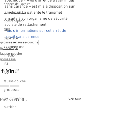
spécifique « Avis d'arrêt de travail initial 
cancer de l'ovaire
sans carence » est mis à disposition sur 
amelipro. La patiente le transmet 
contraception
ensuite à son organisme de sécurité 
contraception
sociale de rattachement. 
DES
Plus d'informations sur cet arrêt de 
travail sans carence
dépistage
grossesse
fausse-couche
endométriose
gynécologie
fausse-couche
Infection
grossesse
IST
IVG
fausse-couche
grossesse
malformation
Voir tout
Posts récents
nutrition