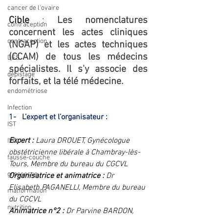
cancer de l'ovaire
Cible
 : 
Les nomenclatures 
contraception
concernent les actes cliniques 
contraception
(NGAP) et les actes techniques 
(CCAM) de tous les médecins 
DES
spécialistes. Il s'y associe des 
dépistage
forfaits, et la télé médecine.
endométriose
Infection
1-   L’expert et l’organisateur :
IST
Expert : 
Laura DROUET, Gynécologue 
IVG
obstétricienne libérale à Chambray-lès-
fausse-couche
Tours, Membre du bureau du CGCVL
grossesse
Organisatrice et animatrice : 
Dr 
Elisabeth PAGANELLI, Membre du bureau 
malformation
du CGCVL
nutrition
Animatrice n°2 :
 Dr Parvine BARDON, 