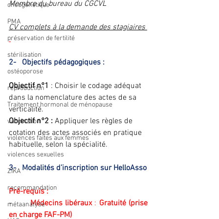
Membre du bureau du CGCVL
oncogénétique
PMA
CV complets à la demande des stagiaires 
préservation de fertilité
stérilisation
2-   Objectifs pédagogiques :
ostéoporose
Objectif n°1
 : Choisir le codage adéquat 
reproduction
dans la nomenclature des actes de sa 
Traitement hormonal de ménopause
verticalité.
Objectif n°2 :
 Appliquer les règles de 
vaccination
cotation des actes associés en pratique 
violences faites aux femmes
habituelle, selon la spécialité.
violences sexuelles
3-   Modalités d’inscription sur HelloAsso
ZIKA
recommandation
Pré-requis :
-       
Médecins libéraux
 : 
Gratuité (prise 
métaanalyse
en charge FAF-PM)