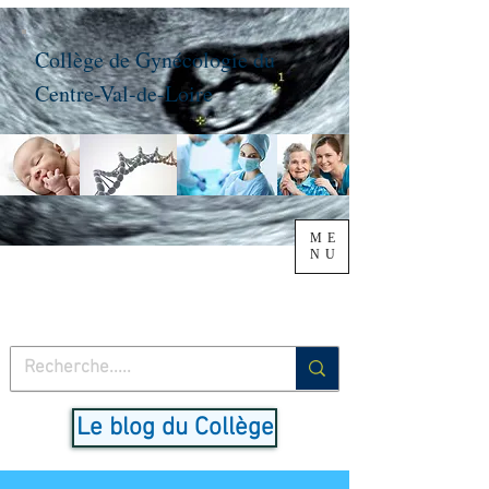
Collège de Gynécologie du
Centre-Val-de-Loire
ME
NU
Le blog du Collège