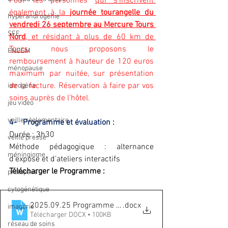
Pour les personnes 
qui s’inscrivent 
également à la 
journée tourangelle du 
hyperandrogénie
vendredi 26 septembre au Mercure Tours 
SFE
Nord
, et résidant à plus de 60 km de 
Tours
, nous proposons le 
FNCGM
remboursement à hauteur de 120 euros 
ménopause
maximum par nuitée, sur présentation 
de la facture. Réservation à faire par vos 
iatrogène
soins auprès de l’hôtel.
jeu vidéo
veille réglementaire
4-   Programme et évaluation :
Durée : 3h30
veille presse
Méthode pédagogique : alternance 
méningiome
d’exposé et d’ateliers interactifs
Télécharger le Programme :
prolapsus
cytogénétique
2025.09.25 Programme horaire
.docx
imagerie
Télécharger DOCX • 100KB
réseau de soins