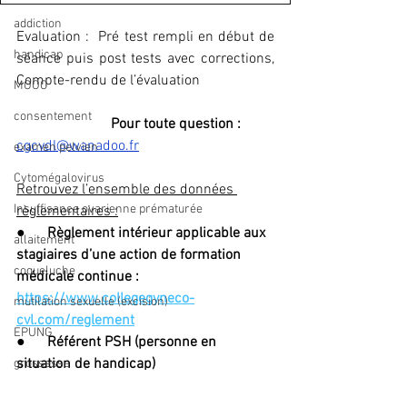
addiction
Evaluation :  Pré test rempli en début de 
handicap
séance puis post tests avec corrections, 
Compte-rendu de l’évaluation
MOOC
consentement
Pour toute question : 
cgcvdl@wanadoo.fr
examen pelvien
Cytomégalovirus
Retrouvez l’ensemble des données 
Insuffisance ovarienne prématurée
règlementaires :
●      
Règlement intérieur applicable aux 
allaitement
stagiaires d’une action de formation 
coqueluche
médicale continue : 
https://www.collegegyneco-
mutilation sexuelle (excision)
cvl.com/reglement
EPUNG
●      
Référent PSH (personne en 
situation de handicap)
grossesse
●      
Fiche de réclamation sera 
incontinence urinaire