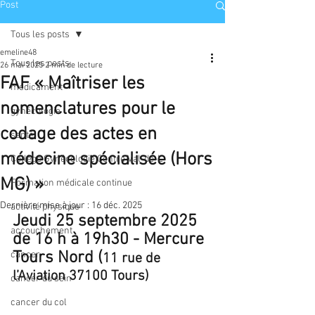
Post
Tous les posts
emeline48
Tous les posts
26 mai 2025
2 min de lecture
FAF « Maîtriser les
médicament
nomenclatures pour le
gynécologie
codage des actes en
santé
médecine spécialisée (Hors
Collège Gynécologie Centre Val-de-L
MG) »
Formation médicale continue
Dernière mise à jour :
16 déc. 2025
activité physique
Jeudi 25 septembre 2025 
accouchement
de 16 h à 19h30 - Mercure 
Tours Nord (
cancer
11 rue de 
l’Aviation 37100 Tours)
cancer du sein
cancer du col