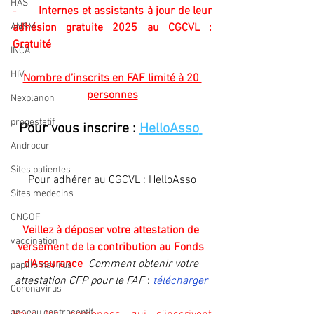
HAS
-       
Internes et assistants à jour de leur 
ANSM
adhésion gratuite 2025 au CGCVL : 
Gratuité
INCA
HIV
Nombre d’inscrits en FAF limité à 20 
personnes
Nexplanon
progestatif
Pour vous inscrire : 
HelloAsso
Androcur
Sites patientes
Pour adhérer au CGCVL : 
HelloAsso
Sites medecins
CNGOF
Veillez à déposer votre attestation de 
vaccination
versement de la contribution au Fonds 
d’Assurance  
Comment obtenir votre 
papillomavirus
attestation CFP pour le FAF 
: 
télécharger 
Coronavirus
anneau contraceptif