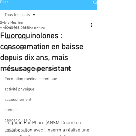
Post
Tous les posts
Sylvie Mesrine
Tous les posts
9 mars 2025
1 min de lecture
Fluoroquinolones :
médicament
consommation en baisse
gynécologie
depuis dix ans, mais
santé
mésusage persistant
Collège Gynécologie Centre Val-de-L
Formation médicale continue
activité physique
accouchement
cancer
cancer du sein
L'équipe Epi-Phare (ANSM-Cnam) en 
collaboration avec l'Inserm a réalisé une 
cancer du col