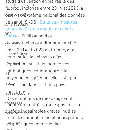
étude d’utilisation en vie réelle des 
cancer de l'ovaire
fluoroquinolones entre 2014 et 2023, à 
contraception
partir du Système national des données 
de santé (SNDS). 
Suite aux mesures 
contraception
prises en France depuis plusieurs 
DES
années
, l'utilisation des 
fluoroquinolones a diminué de 50 % 
dépistage
entre 2014 et 2023 en France, et ce 
endométriose
dans toutes les classes d’âge. 
Cependant, si l'utilisation de ces 
Infection
antibiotiques est inférieure à la 
IST
moyenne européenne, elle reste plus 
IVG
élevée que dans certains pays 
européens.
fausse-couche
 Des situations de mésusage sont 
grossesse
encore rencontrées, qui exposent à des 
d’effets indésirables graves inutiles 
malformation
(muscles, articulations et neuropathies 
nutrition
périphériques en particulier). 