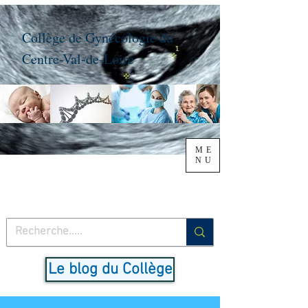
Collège de Gynécologie du
Centre-Val-de-Loire
ME
NU
Le blog du Collège