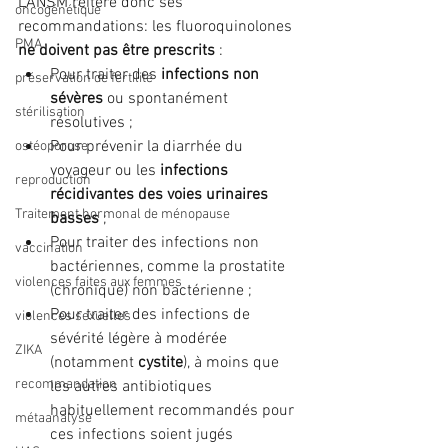
L'ANSM réitère donc ses 
oncogénétique
recommandations: les fluoroquinolones 
PMA
ne doivent pas être prescrits
 : 
Pour traiter des 
infections non 
préservation de fertilité
sévères 
ou spontanément 
stérilisation
résolutives ;
Pour prévenir la diarrhée du 
ostéoporose
voyageur ou les 
infections 
reproduction
récidivantes des voies urinaires 
Traitement hormonal de ménopause
basses
 ;
Pour traiter des infections non 
vaccination
bactériennes, comme la prostatite 
violences faites aux femmes
(chronique) non bactérienne ;
Pour traiter des infections de 
violences sexuelles
sévérité légère à modérée 
ZIKA
(notamment 
cystite
), à moins que 
recommandation
les autres antibiotiques 
habituellement recommandés pour 
métaanalyse
ces infections soient jugés 