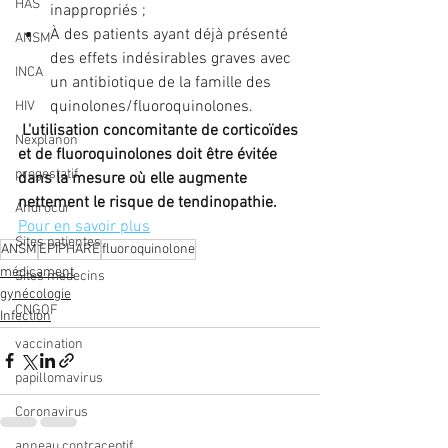
HAS
inappropriés ;
À des patients ayant déjà présenté 
ANSM
des effets indésirables graves avec 
INCA
un antibiotique de la famille des 
quinolones/fluoroquinolones.
HIV
L'utilisation concomitante de corticoïdes 
Nexplanon
et de fluoroquinolones doit être évitée 
progestatif
dans la mesure où elle augmente 
nettement le risque de tendinopathie.
Androcur
Pour en savoir plus
Sites patientes
ANSM
EPIPHARE
fluoroquinolone
médicament
Sites medecins
gynécologie
CNGOF
Infection
vaccination
papillomavirus
Coronavirus
anneau contraceptif