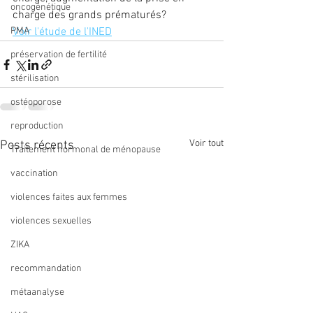
oncogénétique
charge des grands prématurés?
PMA
Voir l'étude de l'INED
préservation de fertilité
stérilisation
ostéoporose
reproduction
Voir tout
Posts récents
Traitement hormonal de ménopause
vaccination
violences faites aux femmes
violences sexuelles
ZIKA
recommandation
métaanalyse