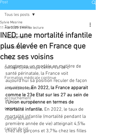
Post
Tous les posts
Sylvie Mesrine
Tous les posts
11 mai 2025
1 min de lecture
INED: une mortalité infantile
médicament
plus élevée en France que
gynécologie
chez ses voisins
santé
Longtemps un modèle en matière de 
Collège Gynécologie Centre Val-de-L
santé périnatale, la France voit 
Formation médicale continue
aujourd’hui sa position reculer de façon 
inquiétante. 
En 2022, la France apparait 
activité physique
comme le 23e Etat sur les 27 au sein de 
accouchement
l’Union européenne en termes de 
cancer
mortalité infantile. 
En 2022, le taux de 
mortalité infantile (mortalité pendant la 
cancer du sein
première année de vie) atteignait 4,5‰ 
cancer du col
chez les garçons et 3,7‰ chez les filles 