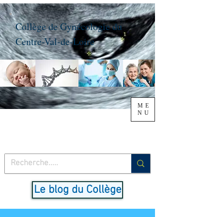
Collège de Gynécologie du
Centre-Val-de-Loire
ME
NU
Le blog du Collège