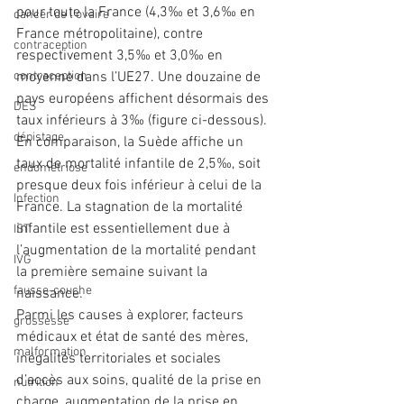
pour toute la France (4,3‰ et 3,6‰ en 
cancer de l'ovaire
France métropolitaine), contre 
contraception
respectivement 3,5‰ et 3,0‰ en 
contraception
moyenne dans l’UE27. Une douzaine de 
pays européens affichent désormais des 
DES
taux inférieurs à 3‰ (figure ci-dessous). 
dépistage
En comparaison, la Suède affiche un 
taux de mortalité infantile de 2,5‰, soit 
endométriose
presque deux fois inférieur à celui de la 
Infection
France. La stagnation de la mortalité 
infantile est essentiellement due à 
IST
l’augmentation de la mortalité pendant 
IVG
la première semaine suivant la 
fausse-couche
naissance.
Parmi les causes à explorer, facteurs 
grossesse
médicaux et état de santé des mères, 
malformation
inégalités territoriales et sociales 
d’accès aux soins, qualité de la prise en 
nutrition
charge, augmentation de la prise en 