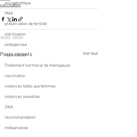
oncogénétique
vaccination
PMA
préservation de fertilité
stérilisation
ostéoporose
Voir tout
Posts récents
reproduction
Traitement hormonal de ménopause
vaccination
violences faites aux femmes
violences sexuelles
ZIKA
recommandation
métaanalyse