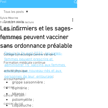
Post
Tous les posts
Sylvie Mesrine
Tous les posts
9 mai 2022
1 min de lecture
Les infirmiers et les sages-
médicament
femmes peuvent vacciner
gynécologie
sans ordonnance préalable
santé
Depuis le 24 avril 2022,  les sages-
Collège Gynécologie Centre Val-de-L
femmes peuvent prescrire et 
Formation médicale continue
administrer 15  vaccins aux femmes 
enceintes, aux nouveau-nés et aux 
activité physique
personnes de leur  entourage
:
accouchement
grippe saisonnière ;
cancer
diphtérie ;
tétanos ;
cancer du sein
poliomyélite ;
cancer du col
coqueluche ;