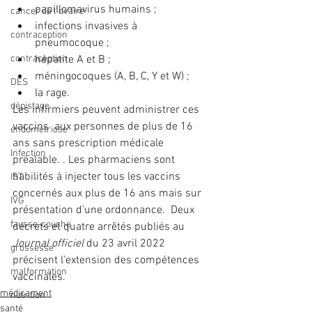
papillomavirus humains ;
cancer de l'ovaire
infections invasives à 
contraception
pneumocoque ;
contraception
hépatite A et B ;
méningocoques (A, B, C, Y et W) ;
DES
la rage.
dépistage
Les infirmiers peuvent administrer ces 
vaccins  aux personnes de plus de 16 
endométriose
ans sans prescription médicale 
Infection
préalable. . Les pharmaciens sont 
habilités à injecter tous les vaccins  
IST
concernés aux plus de 16 ans mais sur 
IVG
présentation d'une ordonnance.  Deux 
fausse-couche
décrets et quatre arrêtés publiés au 
Journal officiel
 du 23 avril 2022 
grossesse
précisent l'extension des compétences 
malformation
vaccinales.
médicament
nutrition
santé