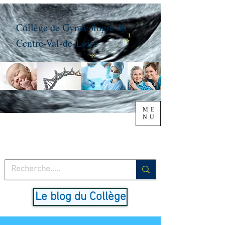
Collège de Gynécologie du
Centre-Val-de-Loire
ME
NU
Le blog du Collège