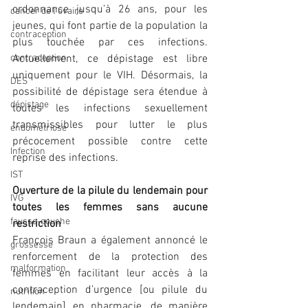
ordonnance jusqu’à 26 ans, pour les 
cancer de l'ovaire
jeunes, qui font partie de la population la 
contraception
plus touchée par ces infections. 
contraception
Actuellement, ce dépistage est libre 
uniquement pour le VIH. Désormais, la 
DES
possibilité de dépistage sera étendue à 
dépistage
toutes les infections sexuellement 
transmissibles pour lutter le plus 
endométriose
précocement possible contre cette 
Infection
reprise des infections.
IST
Ouverture de la pilule du lendemain pour 
IVG
toutes les femmes sans aucune 
fausse-couche
restriction
François Braun a également annoncé le 
grossesse
renforcement de la protection des 
malformation
femmes en facilitant leur accès à la 
contraception d’urgence [ou pilule du 
nutrition
lendemain] en pharmacie, de manière 