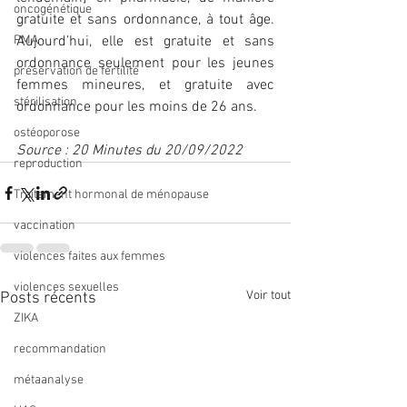
oncogénétique
gratuite et sans ordonnance, à tout âge. 
PMA
Aujourd’hui, elle est gratuite et sans 
ordonnance seulement pour les jeunes 
préservation de fertilité
femmes mineures, et gratuite avec 
stérilisation
ordonnance pour les moins de 26 ans.
ostéoporose
Source : 20 Minutes du 20/09/2022
reproduction
Traitement hormonal de ménopause
vaccination
violences faites aux femmes
violences sexuelles
Voir tout
Posts récents
ZIKA
recommandation
métaanalyse