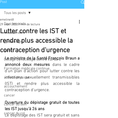
Post
Tous les posts
emeline48
Tous les posts
29 sept. 2022
1 min de lecture
Lutter contre les IST et
médicament
rendre plus accessible la
gynécologie
contraception d'urgence
santé
Le ministre de la Santé François Braun a 
Collège Gynécologie Centre Val-de-L
annoncé deux mesures
 dans le cadre 
Formation médicale continue
d’un plan d’action pour lutter contre les 
infections sexuellement transmissibles 
activité physique
(IST) et rendre plus accessible la 
accouchement
contraception d’urgence.
cancer
Ouverture du dépistage gratuit de toutes 
cancer du sein
les IST jusqu’à 26 ans 
cancer du col
Le dépistage des IST sera gratuit et sans 