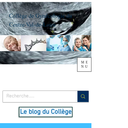
Collège de Gynécologie du
Centre-Val-de-Loire
ME
NU
Le blog du Collège