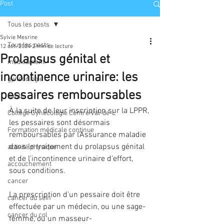
Post
Tous les posts
Sylvie Mesrine
Tous les posts
12 oct. 2024
2 min de lecture
Prolapsus génital et
médicament
incontinence urinaire: les
gynécologie
pessaires remboursables
santé
À la suite de leur inscription sur la LPPR, 
Collège Gynécologie Centre Val-de-L
les pessaires sont désormais 
Formation médicale continue
remboursables par l'Assurance maladie 
dans le traitement du prolapsus génital 
activité physique
et de l'incontinence urinaire d'effort, 
accouchement
sous conditions. 
cancer
La prescription d'un pessaire doit être 
cancer du sein
effectuée par un médecin, ou une sage-
cancer du col
femme, ou un masseur-