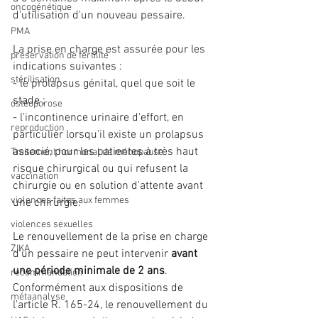
oncogénétique
d'utilisation d'un nouveau pessaire.
PMA
La prise en charge est assurée pour les 
préservation de fertilité
indications suivantes :
stérilisation
- le prolapsus génital, quel que soit le 
stade ;
ostéoporose
- l'incontinence urinaire d'effort, en 
reproduction
particulier lorsqu'il existe un prolapsus 
associé, pour les patientes à très haut 
Traitement hormonal de ménopause
risque chirurgical ou qui refusent la 
vaccination
chirurgie ou en solution d'attente avant 
violences faites aux femmes
une chirurgie.
violences sexuelles
Le renouvellement de la prise en charge 
ZIKA
d'un pessaire ne peut intervenir 
avant 
une période minimale de 2 ans
. 
recommandation
Conformément aux dispositions de 
métaanalyse
l'article R. 165-24, le renouvellement du 