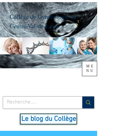
Collège de Gynécologie du
Centre-Val-de-Loire
ME
NU
Le blog du Collège