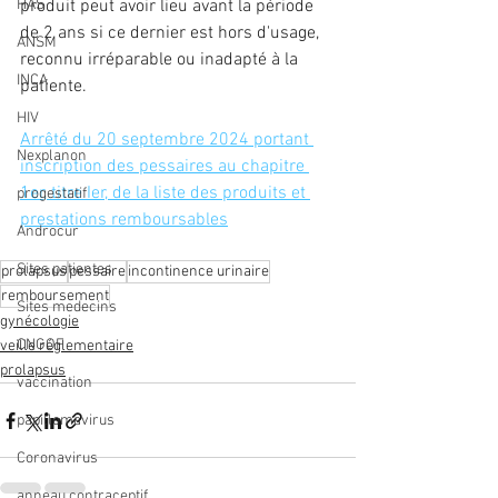
HAS
produit peut avoir lieu avant la période 
de 2 ans si ce dernier est hors d'usage, 
ANSM
reconnu irréparable ou inadapté à la 
INCA
patiente.
HIV
Arrêté du 20 septembre 2024 portant 
Nexplanon
inscription des pessaires au chapitre 
1er, titre Ier, de la liste des produits et 
progestatif
prestations remboursables
Androcur
Sites patientes
prolapsus
pessaire
incontinence urinaire
remboursement
Sites medecins
gynécologie
CNGOF
veille réglementaire
prolapsus
vaccination
papillomavirus
Coronavirus
anneau contraceptif