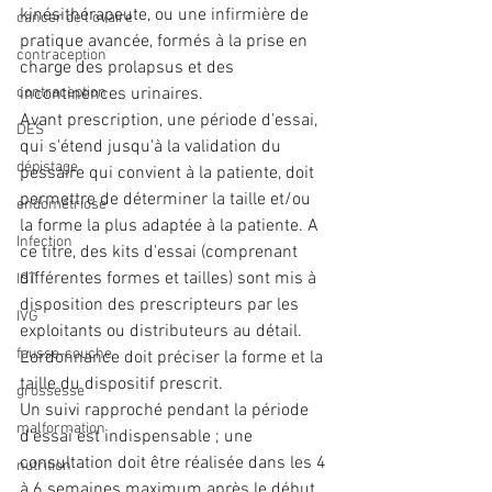
kinésithérapeute, ou une infirmière de 
cancer de l'ovaire
pratique avancée, formés à la prise en 
contraception
charge des prolapsus et des 
contraception
incontinences urinaires.
Avant prescription, une période d'essai, 
DES
qui s'étend jusqu'à la validation du 
dépistage
pessaire qui convient à la patiente, doit 
permettre de déterminer la taille et/ou 
endométriose
la forme la plus adaptée à la patiente. A 
Infection
ce titre, des kits d'essai (comprenant 
différentes formes et tailles) sont mis à 
IST
disposition des prescripteurs par les 
IVG
exploitants ou distributeurs au détail.
fausse-couche
L'ordonnance doit préciser la forme et la 
taille du dispositif prescrit.
grossesse
Un suivi rapproché pendant la période 
malformation
d'essai est indispensable ; une 
consultation doit être réalisée dans les 4 
nutrition
à 6 semaines maximum après le début 