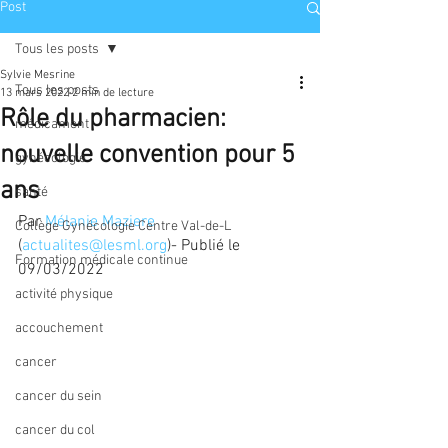
Post
Tous les posts
Sylvie Mesrine
Tous les posts
13 mars 2022
2 min de lecture
Rôle du pharmacien:
médicament
nouvelle convention pour 5
gynécologie
ans
santé
Par 
Mélanie Maziere
Collège Gynécologie Centre Val-de-L
(
actualites@lesml.org
)- Publié le 
Formation médicale continue
09/03/2022
activité physique
accouchement
cancer
cancer du sein
cancer du col