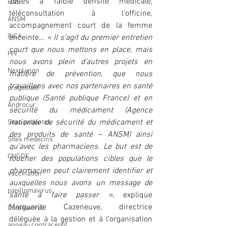
zones à faible densité médicale, 
HAS
téléconsultation à l’officine, 
ANSM
accompagnement court de la femme 
INCA
enceinte… 
« Il s’agit du premier entretien 
court que nous mettons en place, mais 
HIV
nous avons plein d’autres projets en 
Nexplanon
matière de prévention, que nous 
travaillons avec nos partenaires en santé 
progestatif
publique (Santé publique France) et en 
Androcur
sécurité du médicament (Agence 
nationale de sécurité du médicament et 
Sites patientes
des produits de santé – ANSM) ainsi 
Sites medecins
qu’avec les pharmaciens. Le but est de 
CNGOF
toucher des populations cibles que le 
pharmacien peut clairement identifier et 
vaccination
auxquelles nous avons un message de 
papillomavirus
santé à faire passer »
, explique 
Marguerite Cazeneuve, directrice 
Coronavirus
déléguée à la gestion et à l’organisation 
anneau contraceptif