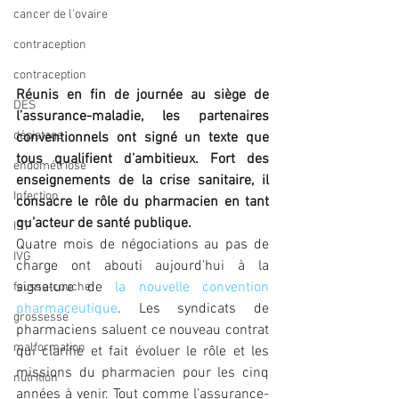
cancer de l'ovaire
contraception
contraception
Réunis en fin de journée au siège de 
DES
l’assurance-maladie, les partenaires 
dépistage
conventionnels ont signé un texte que 
tous qualifient d’ambitieux. Fort des 
endométriose
enseignements de la crise sanitaire, il 
Infection
consacre le rôle du pharmacien en tant 
qu’acteur de santé publique.
IST
Quatre mois de négociations au pas de 
IVG
charge ont abouti aujourd’hui à la 
signature de 
la nouvelle convention 
fausse-couche
pharmaceutique
. Les syndicats de 
grossesse
pharmaciens saluent ce nouveau contrat 
malformation
qui clarifie et fait évoluer le rôle et les 
missions du pharmacien pour les cinq 
nutrition
années à venir. Tout comme l’assurance-