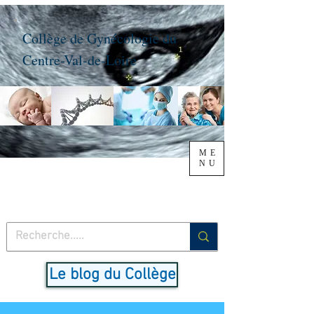
Collège de Gynécologie du
Centre-Val-de-Loire
ME
NU
Le blog du Collège