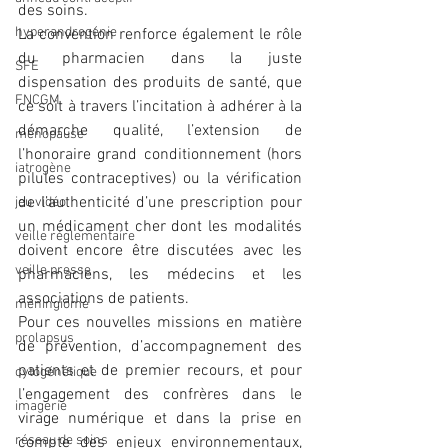
des soins.
hyperandrogénie
La convention renforce également le rôle 
du pharmacien dans la juste 
SFE
dispensation des produits de santé, que 
FNCGM
ce soit à travers l’incitation à adhérer à la 
démarche qualité, l’extension de 
ménopause
l’honoraire grand conditionnement (hors 
iatrogène
pilules contraceptives) ou la vérification 
de l’authenticité d’une prescription pour 
jeu vidéo
un médicament cher dont les modalités 
veille réglementaire
doivent encore être discutées avec les 
veille presse
pharmaciens, les médecins et les 
associations de patients.
méningiome
Pour ces nouvelles missions en matière 
prolapsus
de prévention, d’accompagnement des 
patients et de premier recours, et pour 
cytogénétique
l’engagement des confrères dans le 
imagerie
virage numérique et dans la prise en 
réseau de soins
compte des enjeux environnementaux, 