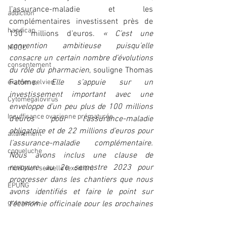
l’assurance-maladie et les 
addiction
complémentaires investissent près de 
handicap
130 millions d’euros. 
« C’est une 
convention ambitieuse puisqu’elle 
MOOC
consacre un certain nombre d’évolutions 
consentement
du rôle du pharmacien
, souligne Thomas 
Fatôme. 
Elle s’appuie sur un 
examen pelvien
investissement important avec une 
Cytomégalovirus
enveloppe d’un peu plus de 100 millions 
Insuffisance ovarienne prématurée
d’euros pour l’assurance-maladie 
obligatoire et de 22 millions d’euros pour 
allaitement
l’assurance-maladie complémentaire. 
coqueluche
Nous avons inclus une clause de 
revoyure au 2e semestre 2023 pour 
mutilation sexuelle (excision)
progresser dans les chantiers que nous 
EPUNG
avons identifiés et faire le point sur 
grossesse
l’économie officinale pour les prochaines 
années. »
incontinence urinaire