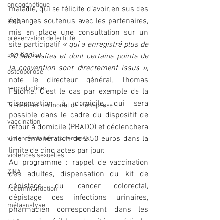
oncogénétique
maladie, qui se félicite d’avoir, en sus des 
échanges soutenus avec les partenaires, 
PMA
mis en place une consultation sur un 
préservation de fertilité
site participatif 
« qui a enregistré plus de 
stérilisation
20 000 visites et dont certains points de 
la convention sont directement issus »
, 
ostéoporose
note le directeur général, Thomas 
reproduction
Fatôme. C’est le cas par exemple de la 
dispensation à domicile, qui sera 
Traitement hormonal de ménopause
possible dans le cadre du dispositif de 
vaccination
retour à domicile (PRADO) et déclenchera 
une rémunération de 2,50 euros dans la 
violences faites aux femmes
limite de cinq actes par jour.
violences sexuelles
Au programme : rappel de vaccination 
ZIKA
des adultes, dispensation du kit de 
dépistage du cancer colorectal, 
recommandation
dépistage des infections urinaires, 
métaanalyse
pharmacien correspondant dans les 