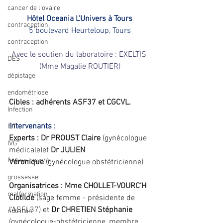
cancer de l'ovaire
Hôtel Oceania L'Univers à Tours
contraception
5 boulevard Heurteloup, Tours
contraception
Avec le soutien du laboratoire : EXELTIS 
DES
(Mme Magalie ROUTIER)
dépistage
endométriose
Cibles : adhérents ASF37 et CGCVL.
Infection
Intervenants : 
IST
Experts : Dr PROUST Claire
 (gynécologue 
IVG
médicale)et 
Dr JULIEN 
fausse-couche
Véronique
 (gynécologue obstétricienne)
grossesse
Organisatrices :
Mme CHOLLET-VOURC'H 
malformation
Clotilde 
(sage femme - présidente de 
l'ASFL37) et
 Dr CHRETIEN Stéphanie 
nutrition
(gynécologue-obstétricienne, membre 