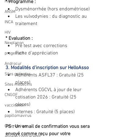
HAS
* Programme : 
Dysménorrhée (hors endométriose)
ANSM
Les vulvodynies : du diagnostic au 
INCA
traitement
HIV
* Evaluation : 
Nexplanon
Pré test avec corrections
Fiche d’appréciation
progestatif
Androcur
3. Modalités d’inscription sur HelloAsso 
Sites patientes
Adhérents ASFL37 : Gratuité (25 
places)
Sites medecins
Adhérents CGCVL à jour de leur 
CNGOF
cotisation 2026 : Gratuité (25 
places)
vaccination
Internes : Gratuité (5 places)
papillomavirus
Coronavirus
PS : Un email de confirmation vous sera 
envoyé comme reçu pour votre 
anneau contraceptif