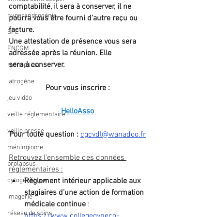
comptabilité, il sera à conserver, il ne 
hyperandrogénie
pourra vous être fourni d'autre reçu ou 
facture. 
SFE
Une attestation de présence vous sera 
FNCGM
adressée après la réunion. Elle 
sera à conserver. 
ménopause
iatrogène
Pour vous inscrire :
jeu vidéo
HelloAsso
veille réglementaire
veille presse
Pour toute question : 
cgcvdl@wanadoo.fr
méningiome
Retrouvez l’ensemble des données 
prolapsus
règlementaires :
cytogénétique
Règlement intérieur applicable aux 
stagiaires d’une action de formation 
imagerie
médicale continue
 : 
réseau de soins
https://www.collegegyneco-