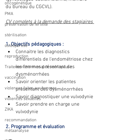
oncogénétique
du bureau du CGCVL).
PMA
CV complets à la demande des stagiaires 
préservation de fertilité
stérilisation
1. Objectifs pédagogiques :
ostéoporose
Connaitre les diagnostics 
reproduction
différentiels de l'endométriose chez 
les femmes présentant des 
Traitement hormonal de ménopause
dysménorrhées
vaccination
Savoir orienter les patientes 
violences faites aux femmes
présentant des dysménorrhées
Savoir diagnostiquer une vulvodynie
violences sexuelles
Savoir prendre en charge une 
ZIKA
vulvodynie
recommandation
2. Programme et évaluation
métaanalyse