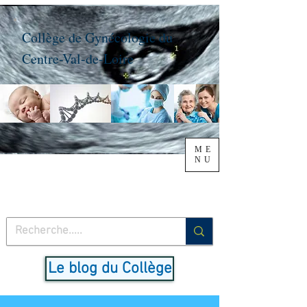
Collège de Gynécologie du
Centre-Val-de-Loire
ME
NU
Le blog du Collège