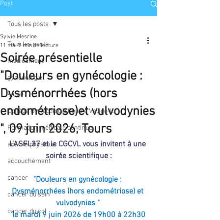
Post
Tous les posts
Sylvie Mesrine
Tous les posts
11 mai
2 min de lecture
Soirée présentielle
médicament
"Douleurs en gynécologie :
gynécologie
Dysménorrhées (hors
santé
endométriose)et vulvodynies
Collège Gynécologie Centre Val-de-L
", 09 juin 2026, Tours
Formation médicale continue
L’ASFL37 et le CGCVL vous invitent à une 
activité physique
soirée scientifique :
accouchement
cancer
"Douleurs en gynécologie : 
Dysménorrhées (hors endométriose) et 
cancer du sein
vulvodynies
"
cancer du col
le mardi 9 juin 2026 de 19h00 à 22h30