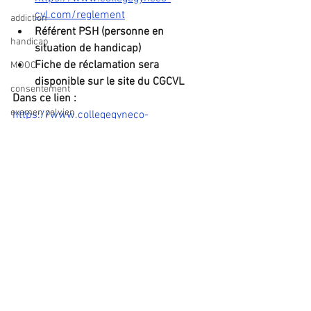
cvl.com/reglement
addiction
Référent PSH (personne en 
handicap
situation de handicap)
Fiche de réclamation sera 
MOOC
disponible sur le site du CGCVL 
consentement
Dans ce lien : 
examen pelvien
https://www.collegegyneco-
cvl.com/donnees-reglementaires
Cytomégalovirus
Insuffisance ovarienne prématurée
allaitement
coqueluche
mutilation sexuelle (excision)
Voir tout
Posts récents
EPUNG
grossesse
incontinence urinaire