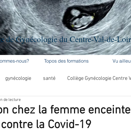
e de Gynécologie du Centre-Val-de-Loi
sommes-nous?
Topos des formations
Vu ailleu
gynécologie
santé
Collège Gynécologie Centre 
n de lecture
activité physique
accouchement
cancer
on chez la femme enceinte
 contre la Covid-19
'ovaire
contraception
contraception
DES