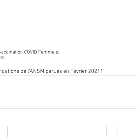
IST
IVG
fausse-couche
grossesse
ma
PMA
préservation de fertilité
stérilisation
 vaccination COVID Femme e
.
• 283KB
 hormonal de ménopause
dations de l’ANSM parues en Février 20211 