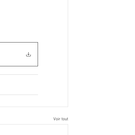
lformation
ostéoporose
Voir tout