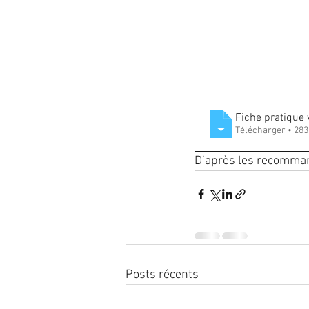
endométriose
Infection
nutrition
oncogénétique
Fiche pratique
Télécharger 
reproduction
Traitement
D’après les recomman
Posts récents