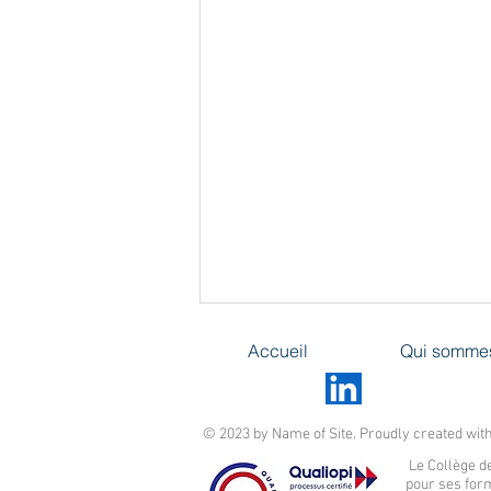
FAF "La consultation de la
Accueil
Qui somme
femme abordant la
ménopause"
Jeudi 10 septembre 202 de 20h à
22h30 en zoom Le CGCVL organise
© 2023 by Name of Site. Proudly created wit
une formation gratuite en
Le Collège de
visioconférence Zoom * « La
pour ses for