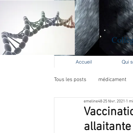
Collèg
Accueil
Qui 
Tous les posts
médicament
emeline48
25 févr. 2021
1 mi
Formation médicale continue
Vaccinati
allaitante
cancer du col
cancer de l