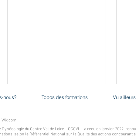
Le Collège peut financer sous
Trai
s-nous?
Topos des formations
Vu ailleurs
conditions l'inscription des
méno
internes à des diplômes
utili
Le Collège de Gynécologie du
Le gr
universitaires
Centre Val de Loire (CGCVDL) a
les r
h
Wix.com
décidé de s'investir encore plus
l’util
 Gynécologie du Centre Val de Loire – CGCVL – a reçu en janvier 2022, renouve
dans la formation des internes en
hormo
mations, selon le Référentiel National sur la Qualité des actions concouran