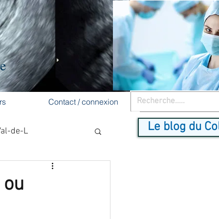
re
rs
Contact / connexion
Le blog du Co
Val-de-L
cancer du sein
 ou
dépistage