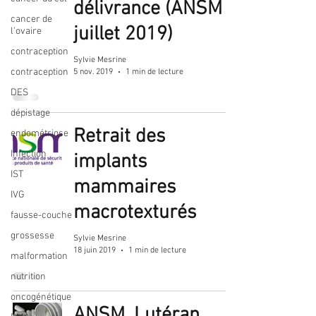
délivrance (ANSM
cancer de
juillet 2019)
l'ovaire
contraception
Sylvie Mesrine
contraception
5 nov. 2019
1 min de lecture
DES
dépistage
Retrait des
endométriose
Infection
implants
IST
mammaires
IVG
macrotexturés
fausse-couche
grossesse
Sylvie Mesrine
18 juin 2019
1 min de lecture
malformation
nutrition
oncogénétique
ANSM, Lutéran,