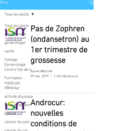
Blog
Tous les posts
Tous les posts
Pas de Zophren
médicament
(ondansetron) au
gynécologie
1er trimestre de
santé
grossesse
Collège
Gynécologie
Centre Val-de-L
Sylvie Mesrine
29 nov. 2019
1 min de lecture
Formation
médicale
continue
activité physique
Androcur:
accouchement
nouvelles
cancer
conditions de
cancer du sein
cancer du col