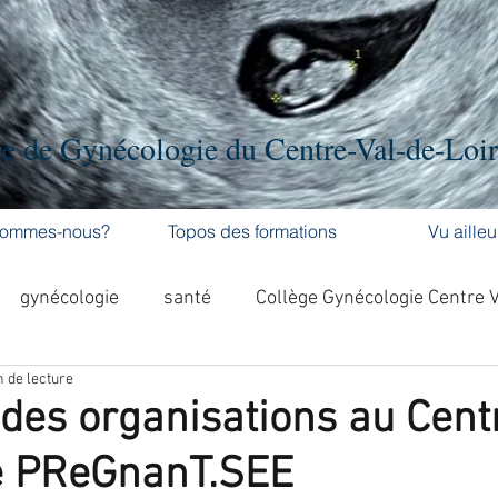
e de Gynécologie du Centre-Val-de-Loi
sommes-nous?
Topos des formations
Vu ailleu
gynécologie
santé
Collège Gynécologie Centre 
n de lecture
activité physique
accouchement
cancer
 des organisations au Cent
e PReGnanT.SEE
'ovaire
contraception
contraception
DES