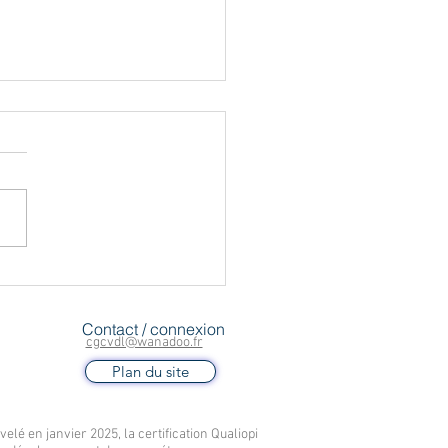
HARE: surrisque confirmé
rossesse extra-utérine
le stérilet hormonal
Contact / connexion
ess, rappel des
cgcvdl@wanadoo.fr
mmandations
Plan du site
lé en janvier 2025, la certification Qualiopi