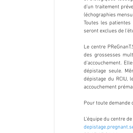
d'un traitement préve
(échographies mensue
Toutes les patientes
seront exclues de l'ét
Le centre PReGnanT.SE
des grossesses multi
d'accouchement. Elles
dépistage seule. Mê
dépistage du RCIU,
l
accouchement prématu
Pour toute demande d
L'équipe du centre d
depistage.pregnant.s