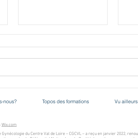
RCP HAS: consultation et
EPIP
prescription médicale d’activité
de g
physique à des fins de santé
avec 
s-nous?
Topos des formations
Vu ailleurs
Jayd
reco
h
Wix.com
 Gynécologie du Centre Val de Loire – CGCVL – a reçu en janvier 2022, renouve