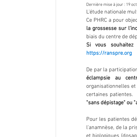
Dernière mise à jour :
19 oct
L'étude nationale
mul
endométriose
Infection
Ce PHRC a pour object
la grossesse sur l'in
biais du centre de dé
nutrition
oncogénétique
https://ranspre.org
reproduction
Traitement
De par la participatio
éclampsie au cent
organisationnelles et 
certaines patientes.  
"sans dépistage" ou "
Pour les patientes dé
l'anamnèse, de la pri
et biologiques (dosag