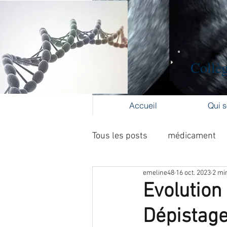
Collèg
Accueil
Qui 
Tous les posts
médicament
emeline48
16 oct. 2023
2 mi
Formation médicale continue
Evolution
Dépistag
cancer du col
cancer de l