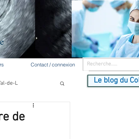
re
rs
Contact / connexion
Le blog du Co
Val-de-L
cancer du sein
re de
dépistage