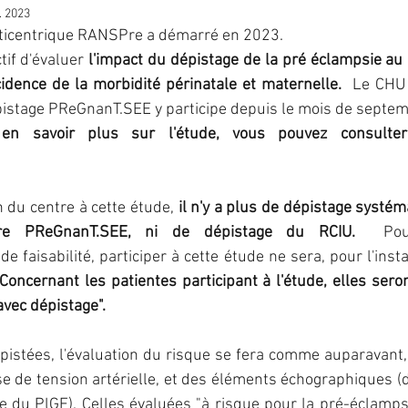
. 2023
ticentrique
RANSPre a démarré en 2023. 
IST
IVG
fausse-couche
grossesse
ma
if d'évaluer 
l'impact du dépistage de la pré éclampsie au 
cidence de la morbidité périnatale et maternelle.
Le CHU 
pistage PReGnanT.SEE y participe depuis le mois de septem
PMA
préservation de fertilité
stérilisation
 hormonal de ménopause
n du centre à cette étude
, 
il n'y a plus de dépistage systém
re PReGnanT.SEE, ni de dépistage du RCIU. 
 Pou
de faisabilité, participer à cette étude ne sera, pour l'inst
Concernant les patientes participant à l'étude, elles sero
avec dépistage".
pistées, l'évaluation du risque se fera comme auparavant, 
se de tension artérielle, et des éléments échographiques (d
e du PlGF). Celles évaluées "à risque pour la pré-éclampsi