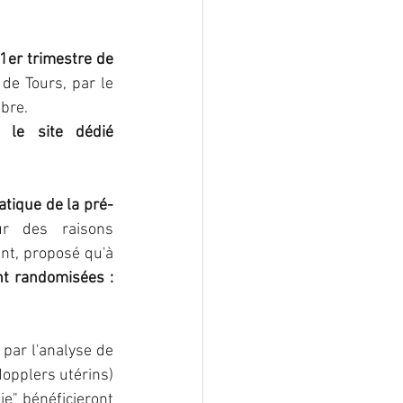
lformation
1er trimestre de 
de Tours, par le 
bre. 
ostéoporose
Si vous souhaitez en savoir plus sur l'étude, vous pouvez consulter le site dédié 
atique de la pré-
r des raisons 
ant, proposé qu'à 
nt randomisées : 
par l'analyse de 
opplers utérins) 
e" bénéficieront 