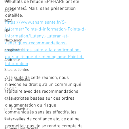
résultats de l'étude EPIPHARE ont été 
HAS
présentés). Mais  sans présentation 
ANSM
détaillée.
INCA
https://www.ansm.sante.fr/S-
informer/Points-d-information-Points-d-
HIV
information/Lutenyl-Luteran-et-
Nexplanon
generiques-recommandations-
preliminaires-suite-a-la-confirmation-
progestatif
du-sur-risque-de-meningiome-Point-d-
Androcur
Information
Sites patientes
A la suite de cette réunion, nous 
Sites medecins
n'avions eu droit qu'à un communiqué 
CNGOF
lapidaire avec des recommandations 
très strictes basées sur des ordres 
vaccination
d'augmentation du risque 
papillomavirus
communiqués sans les effectifs, les 
intervalles de confiance etc, ce qui ne 
Coronavirus
permettait pas de se rendre compte de 
anneau contraceptif