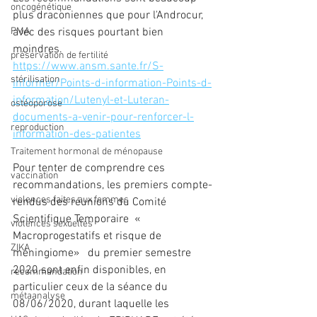
oncogénétique
plus draconiennes que pour l'Androcur, 
avec des risques pourtant bien 
PMA
moindres.
préservation de fertilité
https://www.ansm.sante.fr/S-
stérilisation
informer/Points-d-information-Points-d-
information/Lutenyl-et-Luteran-
ostéoporose
documents-a-venir-pour-renforcer-l-
reproduction
information-des-patientes
Traitement hormonal de ménopause
Pour tenter de comprendre ces 
vaccination
recommandations, les premiers compte-
violences faites aux femmes
rendus des réunions du Comité 
Scientifique Temporaire  « 
violences sexuelles
Macroprogestatifs et risque de 
ZIKA
méningiome»   du premier semestre 
2020 sont enfin disponibles, en 
recommandation
particulier ceux de la séance du 
métaanalyse
08/06/2020, durant laquelle les 