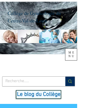
Collège de Gynécologie du
Centre-Val-de-Loire
ME
NU
Le blog du Collège