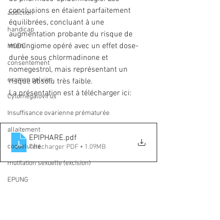
conclusions en étaient parfaitement 
addiction
équilibrées, concluant à une 
handicap
augmentation probante du risque de 
méningiome opéré avec un effet dose-
MOOC
durée sous chlormadinone et 
consentement
nomegestrol, mais représentant un 
examen pelvien
risque absolu très faible.
La présentation est à télécharger ici:
Cytomégalovirus
Insuffisance ovarienne prématurée
allaitement
EPIPHARE
.pdf
coqueluche
Télécharger PDF • 1.09MB
mutilation sexuelle (excision)
EPUNG
grossesse
ANSM
EPIPHARE
Lutényl
Lutéran
Meningiome
incontinence urinaire
médicament