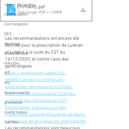
cancer de l'ovaire
EPIPHARE
.pdf
Télécharger PDF • 1.09MB
contraception
contraception
DES
Les recommandations ont encore été 
dépistage
durcies pour la prescription de Lutéran 
et Lutényl à la suite du CST du 
endométriose
16/12/2020, et contre l'avis des 
Infection
gynécologues.
https://www.ansm.sante.fr/L-
IST
ANSM/Comites-scientifiques-
IVG
specialises-temporaires/Comites-
fausse-couche
scientifiques-temporaires/Comites-
scientifiques-temporaires/CST-
grossesse
Consultation-publique-sur-les-
malformation
traitements-Lutenyl-et-Luteran-et-leurs-
generiques-et-le-risque-de-meningiome
nutrition
Les recommandations sont beaucoup 