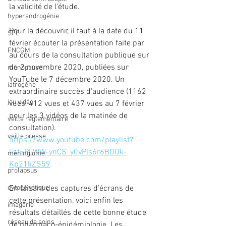
la validité de l'étude.
hyperandrogénie
Pour la découvrir, il faut à la date du 11 
SFE
février écouter la présentation faite par 
FNCGM
au cours de la consultation publique sur 
du 2 novembre 2020, publiées sur 
ménopause
YouTube le 7 décembre 2020. Un 
iatrogène
extraordinaire succès d'audience (1162 
jeu vidéo
vues, 412 vues et 437 vues au 7 février 
pour les 3 vidéos de la matinée de 
veille réglementaire
consultation).
veille presse
https://www.youtube.com/playlist?
list=PLWW-ynCS_y0vPls6r6BDOk-
méningiome
Kp21liZS59
prolapsus
En faisant des captures d'écrans de 
cytogénétique
cette présentation, voici enfin les 
imagerie
résultats détaillés de cette bonne étude 
réseau de soins
de pharmaco-épidémiologie. Les 