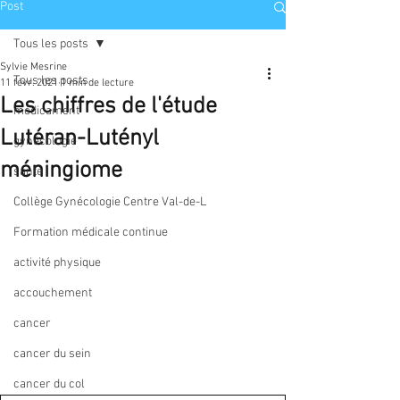
Post
Tous les posts
Sylvie Mesrine
Tous les posts
11 févr. 2021
1 min de lecture
Les chiffres de l'étude
médicament
Lutéran-Lutényl
gynécologie
méningiome
santé
Collège Gynécologie Centre Val-de-L
Formation médicale continue
activité physique
accouchement
cancer
cancer du sein
cancer du col