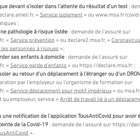
 devant s'isoler dans l'attente du résultat d'un test 
: de
eclare.ameli.fr
, « 
Service isolement
 » ou 
www.msa.fr/covid-
tiques
 ;
ne pathologie à risque listée
 : demande de l'assuré sur 
fr
, « 
Service prévention
 » ou 
declare2.msa.fr
, « 
Coronavirus
r les personnes à risques
 »;
der ses enfants à domicile
 : demande de l'assuré sur 
fr
, « 
Service garde d'enfants
 » ou 
https://declare.msa.fr
 ;
soler au retour d'un déplacement à l'étranger ou d'un DR
laration par l'employeur ou l'organisme de formation sur 
fr
, « 
Service déplacement pour motif impérieux
 » ou 
msa.fr
 qu'employeur, service « 
Arrêt de travail lié à un déplacem
une notification de l'application TousAntiCovid pour avoir é
einte de la Covid-19 
: demande de l'assuré sur 
https://dec
ousAntiCovid
 ».