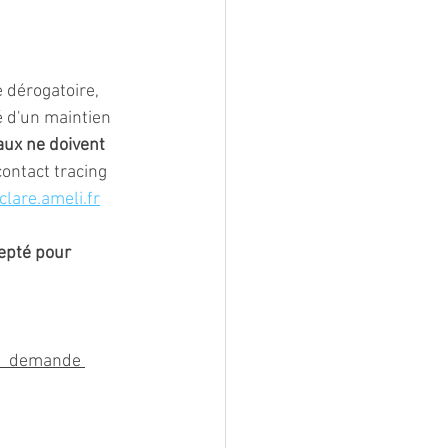
e dérogatoire, 
é d'un maintien 
iaux ne doivent 
contact tracing 
clare.ameli.fr
cepté pour 
  demande 