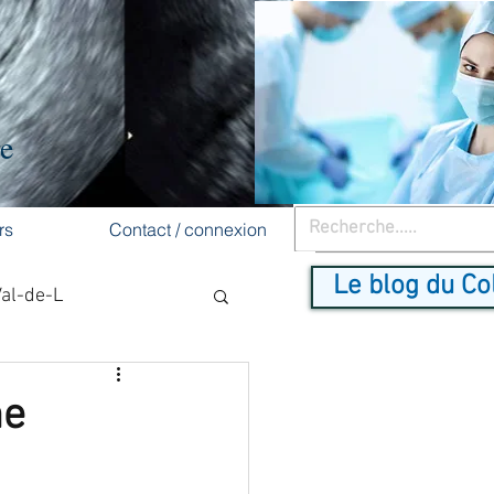
re
rs
Contact / connexion
Le blog du Co
Val-de-L
cancer du sein
me
dépistage