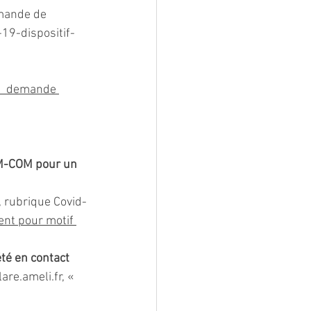
mande de 
19-dispositif-
  demande 
OM-COM pour un 
, rubrique Covid-
ent pour motif 
té en contact 
lare.ameli.fr
, « 