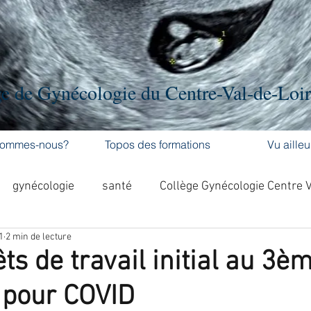
e de Gynécologie du Centre-Val-de-Loi
sommes-nous?
Topos des formations
Vu ailleu
gynécologie
santé
Collège Gynécologie Centre 
1
2 min de lecture
activité physique
accouchement
cancer
ts de travail initial au 3è
 pour COVID
'ovaire
contraception
contraception
DES