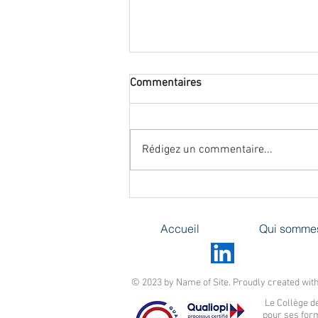
Vaccination chez la femme
Commentaires
enceinte ou allaitante contre la
Covid-19
D’après les recommandations de
l’ANSM parues en Février 20211
Rédigez un commentaire...
Accueil
Qui somme
© 2023 by Name of Site. Proudly created wit
Le Collège de
pour ses for