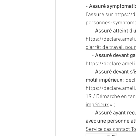
- 
Assuré symptomatique
l'assuré sur 
https://d
personnes-symptoma
     - 
Assuré atteint d'u
https://declare.ameli.
d'arrêt de travail pou
     - 
Assuré devant gar
https://declare.ameli.
     - 
Assuré devant s'i
motif impérieux
 : déc
https://declare.ameli.
19 / Démarche en tant
impérieux
 » ;
     - 
Assuré ayant reçu 
avec une personne att
Service cas contact T