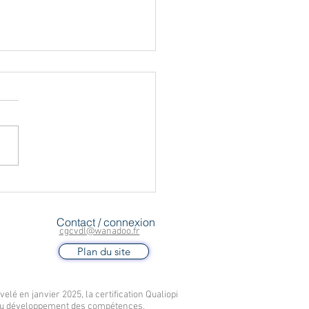
 19: mise à jour des
ources
Contact / connexion
cgcvdl@wanadoo.fr
Plan du site
lé en janvier 2025, la certification Qualiopi
t au développement des compétences,