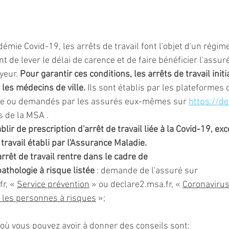
démie Covid-19, les arrêts de travail font l'objet d'un régim
de lever le délai de carence et de faire bénéficier l'assur
yeur. 
Pour garantir ces conditions, les arrêts de travail init
 les médecins de ville.
 Ils sont établis par les plateformes 
ie ou demandés par les assurés eux-mêmes sur 
https://de
s de la MSA .
blir de prescription d'arrêt de travail liée à la Covid-19, ex
travail établi par l'Assurance Maladie. 
rrêt de travail rentre dans le cadre de 
athologie à risque listée
 : demande de l'assuré sur 
fr
, « 
Service prévention
 » ou 
declare2.msa.fr
, « 
Coronavirus
r les personnes à risques
 »;
 où vous pouvez avoir à donner des conseils sont: