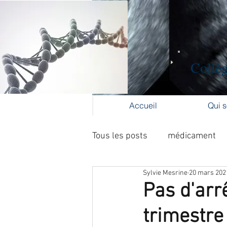
Collèg
Accueil
Qui 
Tous les posts
médicament
Sylvie Mesrine
20 mars 202
Formation médicale continue
Pas d'arrê
trimestre
cancer du col
cancer de l