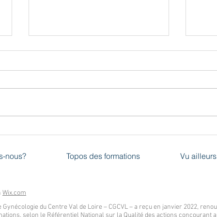
Infos COVID sur le site URPS
COVID
Centre- Val de Loire
ress
s-nous?
Topos des formations
Vu ailleurs
h
Wix.com
 Gynécologie du Centre Val de Loire – CGCVL – a reçu en janvier 2022, renouve
mations, selon le Référentiel National sur la Qualité des actions concouran