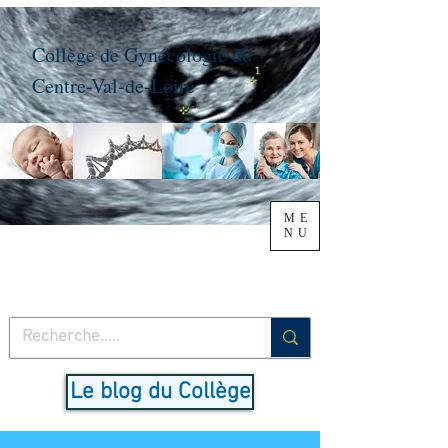
Collège de Gynécologie du
Centre-Val-de-Loire
ME
NU
Le blog du Collège