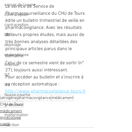
cancer de l'ovaire
Le service de Service de 
Pharmacosurveillance du CHU de Tours 
contraception
édite un bulletin trimestriel de veille en 
contraception
pharmacovigilance. Avec les résultats 
de leurs propres études, mais aussi de 
DES
très bonnes analyses détaillées des 
dépistage
principaux articles parus dans le 
endométriose
domaine. 
Celui de ce semestre vient de sortir (n° 
Infection
27), toujours aussi intéressant.
IST
Pour accéder au bulletin et s'inscrire à 
sa réception automatique : 
IVG
http://www.pharmacovigilance-tours.fr
fausse-couche
iatrogène
pharmacovigilance
médicament
CHU de Tours
grossesse
médicament
malformation
gynécologie
santé
nutrition