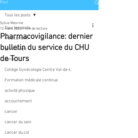
Post
Tous les posts
Sylvie Mesrine
Tous les posts
12 mars 2025
1 min de lecture
Pharmacovigilance: dernier
médicament
bulletin du service du CHU
gynécologie
de Tours
santé
Collège Gynécologie Centre Val-de-L
Formation médicale continue
activité physique
accouchement
cancer
cancer du sein
cancer du col