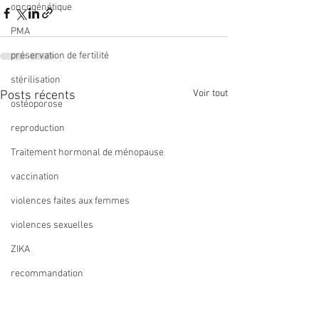
oncogénétique
PMA
préservation de fertilité
stérilisation
Voir tout
Posts récents
ostéoporose
reproduction
Traitement hormonal de ménopause
vaccination
violences faites aux femmes
violences sexuelles
ZIKA
recommandation
métaanalyse