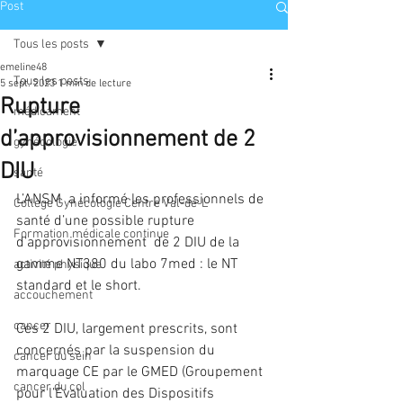
Post
Tous les posts
emeline48
Tous les posts
5 sept. 2023
1 min de lecture
Rupture
médicament
d’approvisionnement de 2
gynécologie
DIU
santé
L’ANSM  a informé les professionnels de 
Collège Gynécologie Centre Val-de-L
santé d’une possible rupture 
Formation médicale continue
d’approvisionnement  de 2 DIU de la 
gamme NT380 du labo 7med : le NT 
activité physique
standard et le short.
accouchement
cancer
Ces 2 DIU, largement prescrits, sont 
concernés par la suspension du 
cancer du sein
marquage CE par le GMED (Groupement 
cancer du col
pour l’Evaluation des Dispositifs 