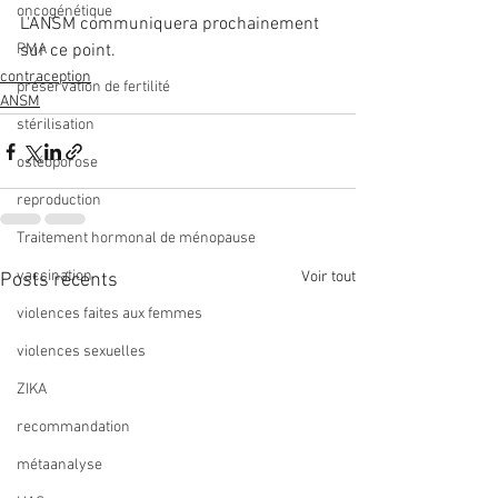
oncogénétique
L'ANSM communiquera prochainement 
PMA
sur ce point.
contraception
préservation de fertilité
ANSM
stérilisation
ostéoporose
reproduction
Traitement hormonal de ménopause
vaccination
Voir tout
Posts récents
violences faites aux femmes
violences sexuelles
ZIKA
recommandation
métaanalyse