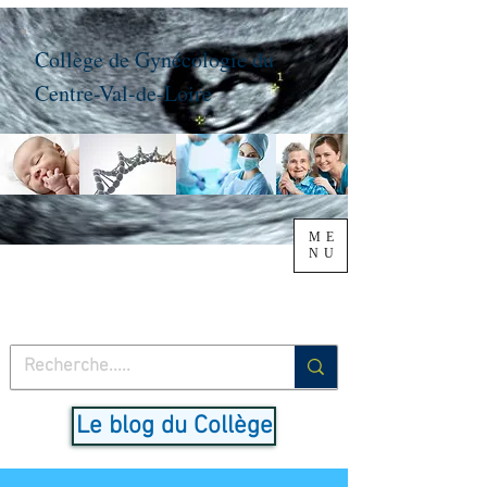
Collège de Gynécologie du
Centre-Val-de-Loire
ME
NU
Le blog du Collège