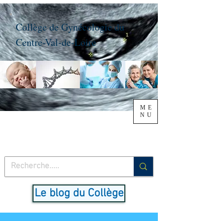
Collège de Gynécologie du
Centre-Val-de-Loire
ME
NU
Le blog du Collège