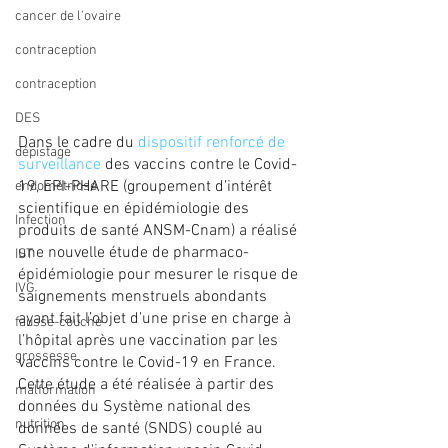
cancer de l'ovaire
contraception
contraception
DES
Dans le cadre du 
dispositif renforcé de 
dépistage
surveillance
 des vaccins contre le Covid-
19, EPI-PHARE (groupement d’intérêt 
endométriose
scientifique en épidémiologie des 
Infection
produits de santé ANSM-Cnam) a réalisé 
une nouvelle étude de pharmaco-
IST
épidémiologie pour mesurer le risque de 
IVG
saignements menstruels abondants 
ayant fait l’objet d’une prise en charge à 
fausse-couche
l’hôpital après une vaccination par les 
grossesse
vaccins contre le Covid-19 en France.
Cette étude a été réalisée à partir des 
malformation
données du Système national des 
nutrition
données de santé (SNDS) couplé au 