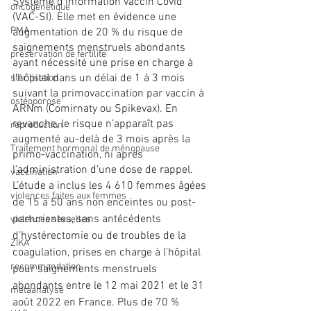
Système d'information vaccin Covid 
oncogénétique
(VAC-SI). Elle met en évidence une 
PMA
augmentation de 20 % du risque de 
saignements menstruels abondants 
préservation de fertilité
ayant nécessité une prise en charge à 
l’hôpital dans un délai de 1 à 3 mois 
stérilisation
suivant la primovaccination par vaccin à 
ostéoporose
ARNm (Comirnaty ou Spikevax). En 
revanche, le risque n’apparaît pas 
reproduction
augmenté au-delà de 3 mois après la 
Traitement hormonal de ménopause
primo-vaccination, ni après 
l’administration d’une dose de rappel.
vaccination
L’étude a inclus les 4 610 femmes âgées 
violences faites aux femmes
de 15 à 50 ans non enceintes ou post-
parturientes, sans antécédents 
violences sexuelles
d’hystérectomie ou de troubles de la 
ZIKA
coagulation, prises en charge à l’hôpital 
recommandation
pour saignements menstruels 
abondants entre le 12 mai 2021 et le 31 
métaanalyse
août 2022 en France. Plus de 70 % 