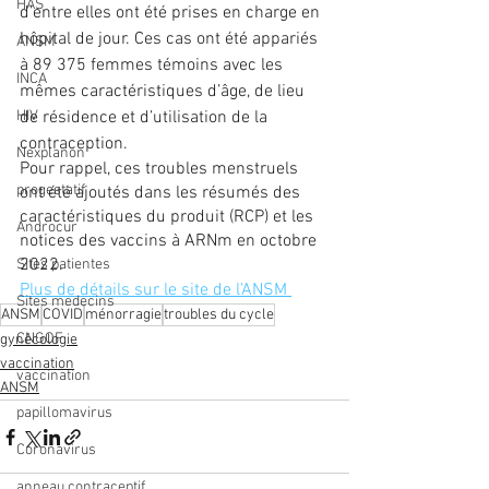
HAS
d’entre elles ont été prises en charge en 
hôpital de jour. Ces cas ont été appariés 
ANSM
à 89 375 femmes témoins avec les 
INCA
mêmes caractéristiques d’âge, de lieu 
HIV
de résidence et d’utilisation de la 
contraception.
Nexplanon
Pour rappel, ces troubles menstruels 
progestatif
ont été ajoutés dans les résumés des 
caractéristiques du produit (RCP) et les 
Androcur
notices des vaccins à ARNm en octobre 
2022. 
Sites patientes
Plus de détails sur le site de l'ANSM 
Sites medecins
ANSM
COVID
ménorragie
troubles du cycle
CNGOF
gynécologie
vaccination
vaccination
ANSM
papillomavirus
Coronavirus
anneau contraceptif