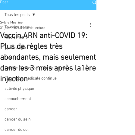
Post
Tous les posts
Sylvie Mesrine
Tous les posts
31 janv. 2024
1 min de lecture
Vaccin ARN anti-COVID 19:
médicament
Plus de règles très
gynécologie
abondantes, mais seulement
santé
dans les 3 mois après la1ère
Collège Gynécologie Centre Val-de-L
injection
Formation médicale continue
activité physique
accouchement
cancer
cancer du sein
cancer du col