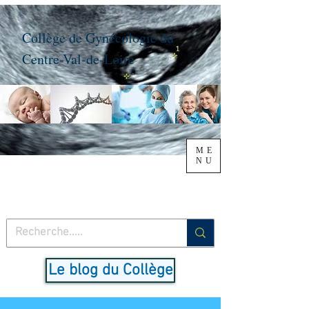
Collège de Gynécologie du
Centre-Val-de-Loire
ME
NU
Le blog du Collège