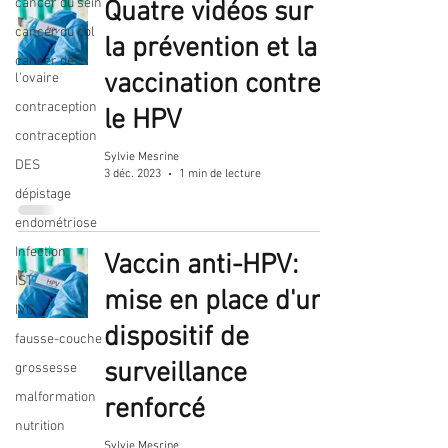
cancer du sein
Quatre vidéos sur
cancer du col
la prévention et la
cancer de
vaccination contre
l'ovaire
contraception
le HPV
contraception
Sylvie Mesrine
DES
3 déc. 2023
1 min de lecture
dépistage
endométriose
Infection
Vaccin anti-HPV:
IST
mise en place d'un
IVG
dispositif de
fausse-couche
surveillance
grossesse
malformation
renforcé
nutrition
Sylvie Mesrine