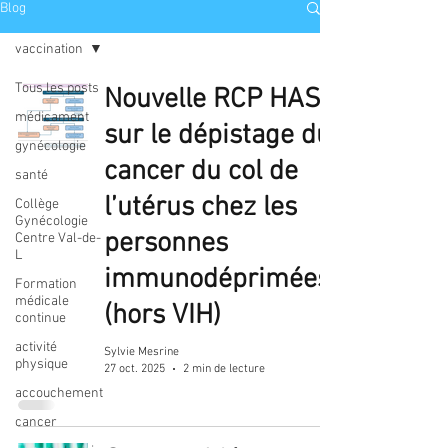
Blog
vaccination
Tous les posts
Nouvelle RCP HAS
médicament
sur le dépistage du
gynécologie
cancer du col de
santé
l’utérus chez les
Collège
Gynécologie
personnes
Centre Val-de-
L
immunodéprimées
Formation
médicale
(hors VIH)
continue
activité
Sylvie Mesrine
physique
27 oct. 2025
2 min de lecture
accouchement
cancer