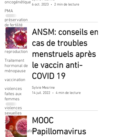
oncogénétique
6 oct. 2023
2 min de lecture
PMA
préservation
de fertilité
ANSM: conseils en
stérilisation
cas de troubles
ostéoporose
reproduction
menstruels après
Traitement
le vaccin anti-
hormonal de
ménopause
COVID 19
vaccination
Sylvie Mesrine
violences
14 juil. 2022
4 min de lecture
faites aux
femmes
violences
sexuelles
MOOC
ZIKA
Papillomavirus
recommandation