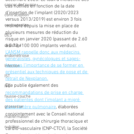
cancer de l'ovaire
cas notifiés en fonction de la date 
d’insertion de l’implant (2020/2023 
contraception
versus 2013/2019) est environ 3 fois 
contraception
moindre depuis la mise en place de 
plusieurs mesures de réduction du 
DES
risque en janvier 2020 (passant de 2.60 
à 0.73 /100 000 implants vendus). 
dépistage
L'ANSM rappelle donc aux médecins 
endométriose
généralistes, gynécologues et sages-
femmes l’importance de se former en 
Infection
présentiel aux techniques de pose et de 
IST
retrait de Nexplanon.
Elle publie également des 
IVG
recommandations de prise en charge 
fausse-couche
des patientes dont l’implant a migré 
grossesse
dans l’artère pulmonaire
, élaborées 
conjointement avec le Conseil national 
malformation
professionnel de chirurgie thoracique et 
nutrition
cardio-vasculaire (CNP-CTCV), la Société 