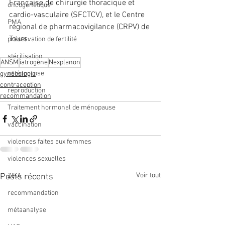
Française de chirurgie thoracique et 
oncogénétique
cardio-vasculaire (SFCTCV), et le Centre 
PMA
régional de pharmacovigilance (CRPV) de 
Tours.
préservation de fertilité
stérilisation
ANSM
iatrogène
Nexplanon
ostéoporose
gynécologie
contraception
reproduction
recommandation
Traitement hormonal de ménopause
vaccination
violences faites aux femmes
violences sexuelles
Voir tout
Posts récents
ZIKA
recommandation
métaanalyse