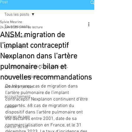
Post
Tous les posts
Sylvie Mesrine
Tous les posts
24 juin 2025
1 min de lecture
ANSM: migration de
médicament
l’implant contraceptif
gynécologie
Nexplanon dans l’artère
santé
pulmonaire : bilan et
Collège Gynécologie Centre Val-de-L
nouvelles recommandations
Formation médicale continue
De très rares cas de migration dans 
activité physique
l’artère pulmonaire de l’implant 
accouchement
contraceptif Nexplanon continuent d’être 
rapportés. 68 cas de migration du 
cancer
dispositif dans l’artère pulmonaire ont 
cancer du sein
été déclarés entre 2001, date de sa 
commercialisation en France, et le 31 
cancer du col
décembre 2023. Le taux d’incidence des 