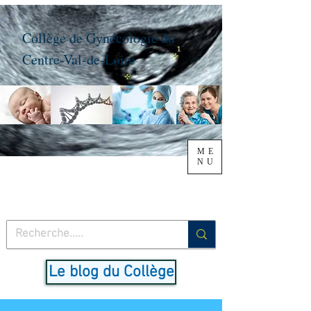
Collège de Gynécologie du
Centre-Val-de-Loire
ME
NU
Le blog du Collège