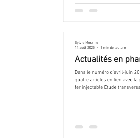
Sylvie Mesrine
14 août 2025
1 min de lecture
Actualités en ph
Dans le numéro d'avril-juin 20
quatre articles en lien avec 
fer injectable Etude transversale française:risque de déplacement de DIU triplé avec une coupe menstruelle Synthèse des
effets secondaires graves de