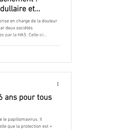
ullaire et
dicamenteuses
rise en charge de la douleur
ar deux sociétés
es par la HAS. Celle-ci
s cliniciens selon les phases
obstétricale (anesthésie
6 ans pour tous
 le papillomavirus. Il
le que la protection est «