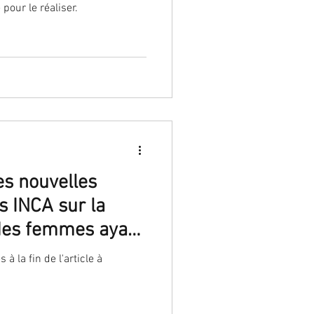
pour le réaliser.
es nouvelles
 INCA sur la
 des femmes ayant
vico-utérine
à la fin de l'article à
n test HPV positif