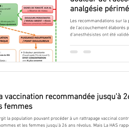
analgésie périméd
alternatives mé
Les recommandations sur la p
de l'accouchement élaborés p
d’anesthésistes ont été validé
propose un algorithme pour le
de l’analgésie périmédullaire 
péridurale).
la vaccination recommandée jusqu'à 2
es femmes
git la population pouvant procéder à un rattrapage vaccinal contre
ommes et les femmes jusqu'à 26 ans révolus. Mais La HAS rappel