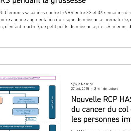
VRS pendant la grossesse
00 femmes vaccinées contre le VRS entre 32 et 36 semaines d'
'ovaire
contraception
contraception
DES
ntre aucune augmentation du risque de naissance prématurée, 
on, d’enfant mort-né, de petit poids de naissance, de césarienne
ires graves. Cette étude soutient les recommandations en vigue
Infection
IST
IVG
fausse-couche
nutrition
oncogénétique
PMA
Sylvie Mesrine
stérilisation
ostéoporose
reproduction
27 oct. 2025
2 min de lecture
Nouvelle RCP HAS
du cancer du col 
opause
les personnes 
(hors VIH)