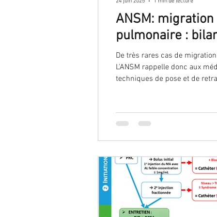
24 juin 2025
1 min de lecture
ANSM: migration d
pulmonaire : bil
De très rares cas de migration
L'ANSM rappelle donc aux méde
techniques de pose et de retr
dont l’implant a migré dans l’