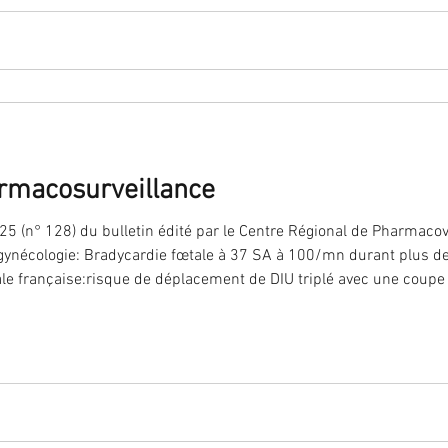
armacosurveillance
25 (n° 128) du bulletin édité par le Centre Régional de Pharmaco
la gynécologie: Bradycardie fœtale à 37 SA à 100/mn durant plus d
s fluoroquinolones Contraception et méningiome : rappel des re