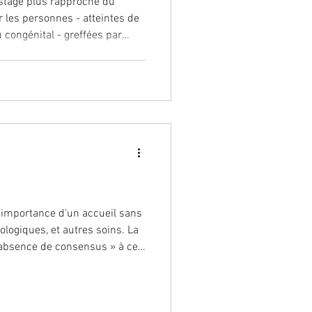
tage plus rapproché du
sonnes - atteintes de
al - greffées par
llogéniques - atteintes
 ou non) ; - sous traitement
s un an - et toute
unodépression sévère,
ionnel de santé
'importance d'un accueil sans
logiques, et autres soins. La
 absence de consensus » à ce