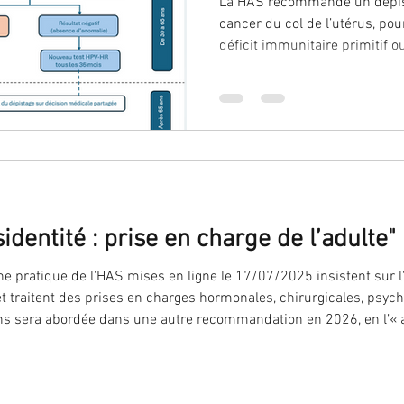
La HAS recommande un dépis
cancer du col de l’utérus, pour les per
déficit immunitaire primitif ou congénit
cellules souches hématopoïétiques a
de lupus systémique (traitées
immunosuppresseur depuis au moin
personne en situation d’imm
diagnostiquée par un profess
dentité : prise en charge de l’adulte"
pratique de l'HAS mises en ligne le 17/07/2025 insistent sur l
 traitent des prises en charges hormonales, chirurgicales, psycho
ns sera abordée dans une autre recommandation en 2026, en l’«