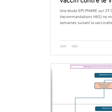
vaccin contre le 
Une étude EPI-PHARE sur 29 0
cancer du col
cancer de l
(recommandations HAS) ne mo
semaines suivant la vaccinati
ou d’événements cardiovascula
dépistage
endométriose
vaccination entre 32 et 36 SA
grossesse
malformation
préservation de fertilité
Traitement hormonal de mén