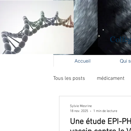
Collèg
Accueil
Qui 
Tous les posts
médicament
Collège Gynécologie Centre V
Sylvie Mesrine
18 nov. 2025
1 min de lecture
Une étude EPI-PH
activité physique
accouc