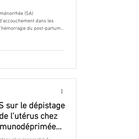
aménorrhée (SA)
d’accouchement dans les
, d’hémorragie du post-partum
ur qui préconisent une
 sur le dépistage
de l’utérus chez
immunodéprimées