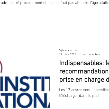
administré précocement et qu'il ne faut pas attendre l'âge adulte 
Sylvie Mesrine
17 mars 2025
1 min de lecture
Indispensables: l
recommandations
prise en charge
une cytologie cer
Les 17 arbres sont accessibles 
anormale après u
télécharger dans le post