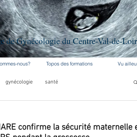
e de Gynécologie du Centre-Val-de-Loi
sommes-nous?
Topos des formations
Vu ailleu
gynécologie
santé
al-de-L
Formation médicale continue
ARE confirme la sécurité maternelle e
hement
cancer
cancer du sein