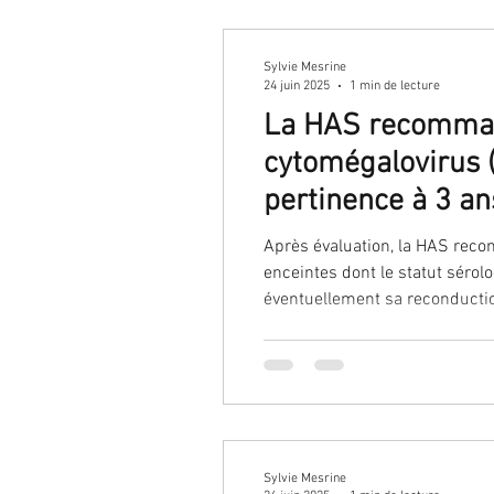
Sylvie Mesrine
24 juin 2025
1 min de lecture
La HAS recommand
cytomégalovirus (
pertinence à 3 an
Après évaluation, la HAS recommande: - de mettre en place un dépistage systématique nati
enceintes dont le statut sérolo
éventuellement sa reconduction. Ce dépistage systématique devra être accompagné d'une information des patie
Sylvie Mesrine