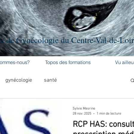
e de Gynécologie du Centre-Val-de-Loi
sommes-nous?
Topos des formations
Vu ailleu
gynécologie
santé
al-de-L
Formation médicale continue
Sylvie Mesrine
28 nov. 2025
1 min de lecture
RCP HAS: consult
hement
cancer
cancer du sein