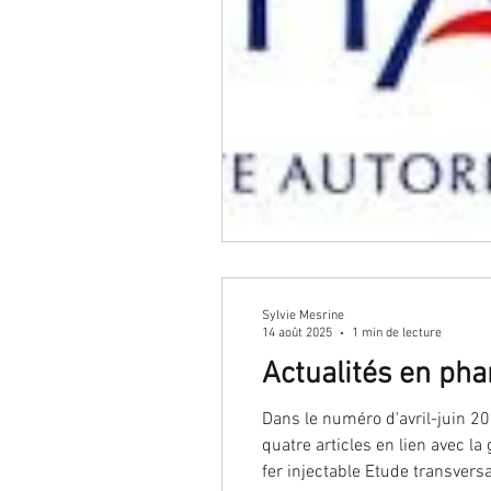
cancer du col
cancer de l
dépistage
endométriose
grossesse
malformation
Sylvie Mesrine
préservation de fertilité
14 août 2025
1 min de lecture
Actualités en ph
Traitement hormonal de mén
Dans le numéro d'avril-juin 20
quatre articles en lien avec 
fer injectable Etude transversale française:risque de déplacement de DIU triplé avec une coupe menstruelle Synthèse des