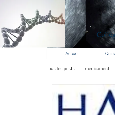
Collèg
Accueil
Qui 
Tous les posts
médicament
Collège Gynécologie Centre V
activité physique
accouc