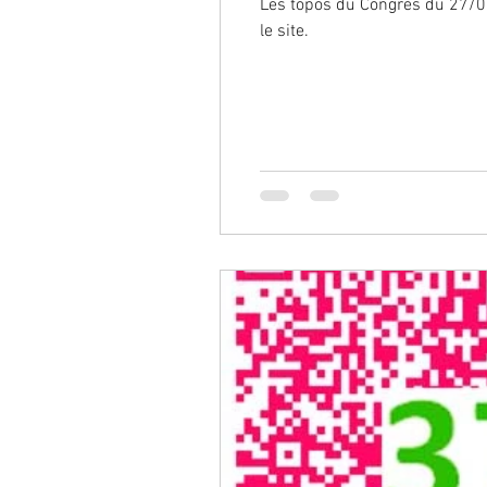
Les topos du Congrès du 27/09
le site.