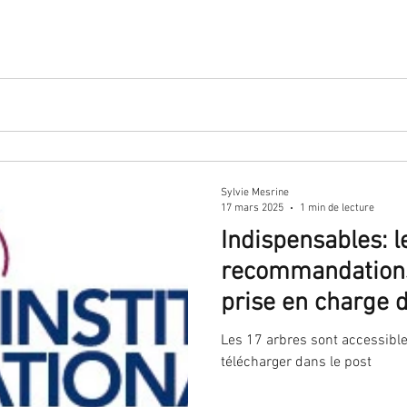
s fluoroquinolones Contraception et méningiome : rappel des re
Sylvie Mesrine
17 mars 2025
1 min de lecture
Indispensables: l
recommandations
prise en charge
une cytologie cer
Les 17 arbres sont accessibles 
anormale après u
télécharger dans le post