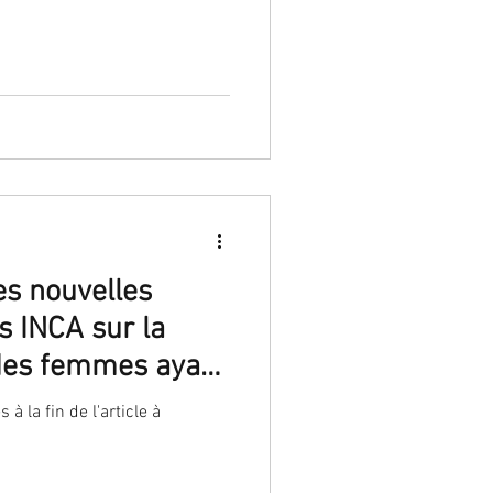
commandations ANSM pour le
es nouvelles
 INCA sur la
 des femmes ayant
vico-utérine
à la fin de l'article à
n test HPV positif