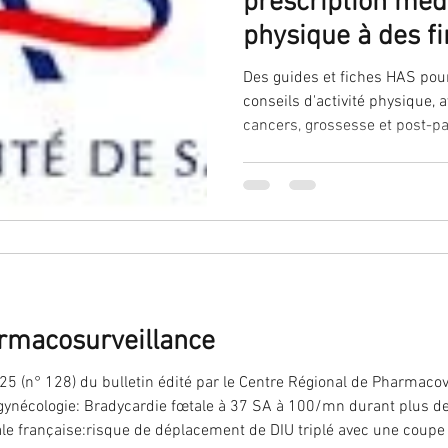
prescription médi
physique à des fi
'ovaire
contraception
contraception
DES
Des guides et fiches HAS pour
conseils d'activité physique, 
cancers, grossesse et post-p
Infection
IST
IVG
fausse-couche
nutrition
oncogénétique
PMA
stérilisation
ostéoporose
reproduction
armacosurveillance
opause
25 (n° 128) du bulletin édité par le Centre Régional de Pharmaco
la gynécologie: Bradycardie fœtale à 37 SA à 100/mn durant plus d