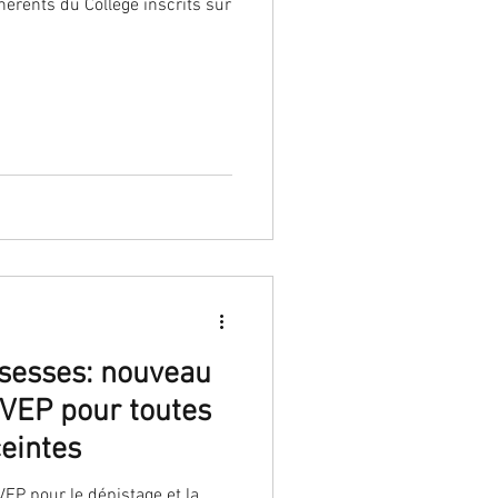
érents du Collège inscrits sur
ssesses: nouveau
VEP pour toutes
ceintes
EP pour le dépistage et la