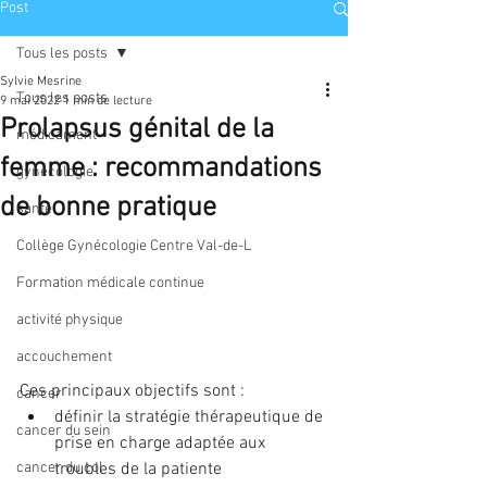
Post
Tous les posts
Sylvie Mesrine
Tous les posts
9 mai 2022
1 min de lecture
Prolapsus génital de la
médicament
femme : recommandations
gynécologie
de bonne pratique
santé
Collège Gynécologie Centre Val-de-L
Formation médicale continue
activité physique
accouchement
Ces principaux objectifs sont :
cancer
définir la stratégie thérapeutique de 
cancer du sein
prise en charge adaptée aux 
troubles de la patiente
cancer du col