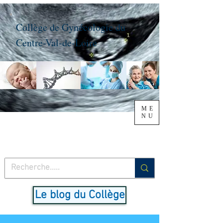
Collège de Gynécologie du
Centre-Val-de-Loire
ME
NU
Le blog du Collège