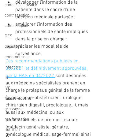
développer l’information de la 
cancer de l'ovaire
patiente dans le cadre d’une 
contraception
décision médicale partagée ;
améliorer l’information des 
contraception
professionnels de santé impliqués 
DES
dans la prise en charge :
préciser les modalités de 
dépistage
surveillance.
endométriose
Ces recommandations publiées en 
Infection
06/2021 et définitivement approuvées 
par la HAS en 04/2022 
sont destinées 
IST
aux médecins spécialistes prenant en  
IVG
charge le prolapsus génital de la femme 
(gynécologue-obstétricien,  urologue, 
fausse-couche
chirurgien digestif, proctologue...), mais 
grossesse
aussi aux médecins  ou aux 
professionnels de premier recours 
malformation
(médecin généraliste, gériatre,  
nutrition
gynécologue médical, sage-femme) ainsi 