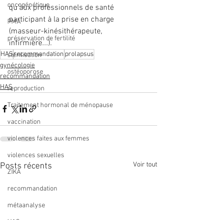
oncogénétique
qu’aux professionnels de santé  
participant à la prise en charge 
PMA
(masseur-kinésithérapeute,  
préservation de fertilité
infirmière...).
HAS
recommandation
prolapsus
stérilisation
gynécologie
ostéoporose
recommandation
HAS
reproduction
Traitement hormonal de ménopause
vaccination
violences faites aux femmes
violences sexuelles
Voir tout
Posts récents
ZIKA
recommandation
métaanalyse